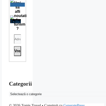
Vrei
sa
afli
noutati
din
turism
?
Categorii
Categorii
© 2026 Tomis Travel
• Construit cu
GeneratePress