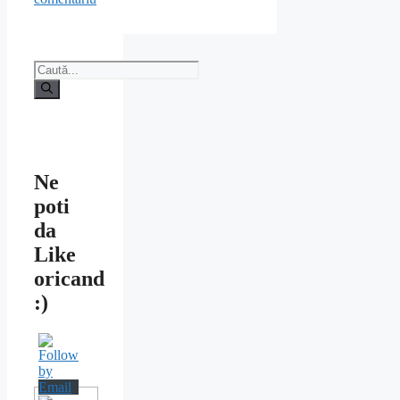
Caută
după:
Ne
poti
da
Like
oricand
:)