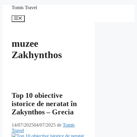
Sari
Tomis Travel
la
conținut
Meniu
muzee
Zakhynthos
Top 10 obiective
istorice de neratat în
Zakynthos – Grecia
14/07/2025
04/07/2025
de
Tomis
Travel