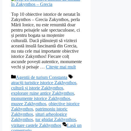
Top 10 obiective istorice de neratat în
Zakynthos – Grecia Zakynthos, perla
Mării Ionice, nu este renumită doar
pentru peisajele sale spectaculoase, ci
și pentru bogata sa moștenire
culturală. Dacă plănuiești să vizitezi
această insulă fascinantă din Grecia,
nu rata cele mai importante obiective
istorice Zakynthos! Fiecare colț
ascunde povești autentice, monumente
vechi și peisaje …
Citește mai mult
Categorii
Etichete
Agentii de turism Constanta
atracții turistice istorice Zakhynthos
,
cultură și istorie Zakhynthos
,
explorare ruine antice Zakhynthos
,
monumente istorice Zakhynthos
,
muzee Zakhynthos
,
obiective istorice
Zakhynthos
,
patrimoniu istoric
Zakhynthos
,
situri arheologice
Zakhynthos
,
tur ghidat Zakhynthos
,
vizitare castele Zakhynthos
Lasă un
comentariu