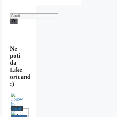
Caută
după:
Ne
poti
da
Like
oricand
:)
Vrei