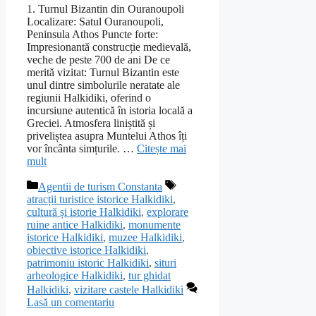
1. Turnul Bizantin din Ouranoupoli
Localizare: Satul Ouranoupoli,
Peninsula Athos Puncte forte:
Impresionantă construcție medievală,
veche de peste 700 de ani De ce
merită vizitat: Turnul Bizantin este
unul dintre simbolurile neratate ale
regiunii Halkidiki, oferind o
incursiune autentică în istoria locală a
Greciei. Atmosfera liniștită și
priveliștea asupra Muntelui Athos îți
vor încânta simțurile. …
Citește mai
mult
Categorii
Etichete
Agentii de turism Constanta
atracții turistice istorice Halkidiki
,
cultură și istorie Halkidiki
,
explorare
ruine antice Halkidiki
,
monumente
istorice Halkidiki
,
muzee Halkidiki
,
obiective istorice Halkidiki
,
patrimoniu istoric Halkidiki
,
situri
arheologice Halkidiki
,
tur ghidat
Halkidiki
,
vizitare castele Halkidiki
Lasă un comentariu