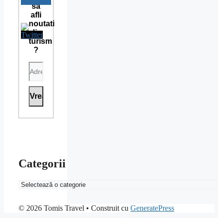
sa
afli
noutati
din
turism
?
Categorii
Categorii
© 2026 Tomis Travel
• Construit cu
GeneratePress