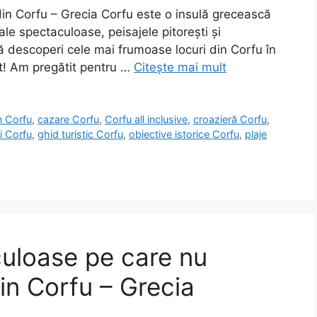
din Corfu – Grecia Corfu este o insulă grecească
le spectaculoase, peisajele pitorești și
i să descoperi cele mai frumoase locuri din Corfu în
ivit! Am pregătit pentru …
Citește mai mult
in Corfu
,
cazare Corfu
,
Corfu all inclusive
,
croazieră Corfu
,
ri Corfu
,
ghid turistic Corfu
,
obiective istorice Corfu
,
plaje
culoase pe care nu
din Corfu – Grecia