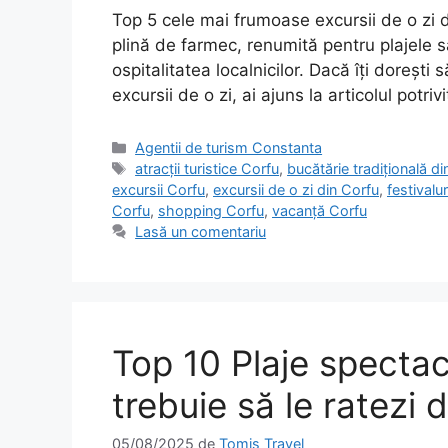
Top 5 cele mai frumoase excursii de o zi 
plină de farmec, renumită pentru plajele sa
ospitalitatea localnicilor. Dacă îți doreșt
excursii de o zi, ai ajuns la articolul potr
Categorii
Agentii de turism Constanta
Etichete
atracții turistice Corfu
,
bucătărie tradițională d
excursii Corfu
,
excursii de o zi din Corfu
,
festivalu
Corfu
,
shopping Corfu
,
vacanță Corfu
Lasă un comentariu
Top 10 Plaje specta
trebuie să le ratezi 
05/08/2025
de
Tomis Travel