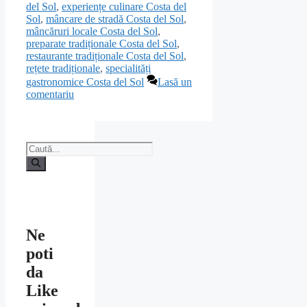
del Sol
,
experiențe culinare Costa del
Sol
,
mâncare de stradă Costa del Sol
,
mâncăruri locale Costa del Sol
,
preparate tradiționale Costa del Sol
,
restaurante tradiționale Costa del Sol
,
rețete tradiționale
,
specialități
gastronomice Costa del Sol
Lasă un
comentariu
Caută
după:
Ne
poti
da
Like