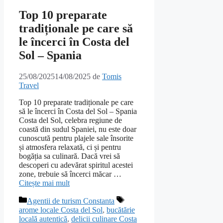
Top 10 preparate
tradiționale pe care să
le încerci în Costa del
Sol – Spania
25/08/2025
14/08/2025
de
Tomis
Travel
Top 10 preparate tradiționale pe care
să le încerci în Costa del Sol – Spania
Costa del Sol, celebra regiune de
coastă din sudul Spaniei, nu este doar
cunoscută pentru plajele sale însorite
și atmosfera relaxată, ci și pentru
bogăția sa culinară. Dacă vrei să
descoperi cu adevărat spiritul acestei
zone, trebuie să încerci măcar …
Citește mai mult
Categorii
Etichete
Agentii de turism Constanta
arome locale Costa del Sol
,
bucătărie
locală autentică
,
delicii culinare Costa