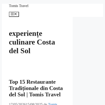
Sari
Tomis Travel
la
conținut
Meniu
experiențe
culinare Costa
del Sol
Top 15 Restaurante
Tradiționale din Costa
del Sol | Tomis Travel
17/05/2026
15/08/2025
de
Tomis