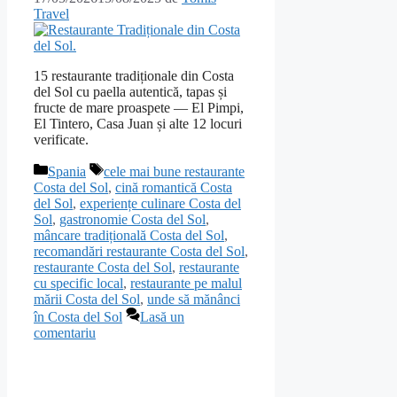
Travel
15 restaurante tradiționale din Costa
del Sol cu paella autentică, tapas și
fructe de mare proaspete — El Pimpi,
El Tintero, Casa Juan și alte 12 locuri
verificate.
Categorii
Etichete
Spania
cele mai bune restaurante
Costa del Sol
,
cină romantică Costa
del Sol
,
experiențe culinare Costa del
Sol
,
gastronomie Costa del Sol
,
mâncare tradițională Costa del Sol
,
recomandări restaurante Costa del Sol
,
restaurante Costa del Sol
,
restaurante
cu specific local
,
restaurante pe malul
mării Costa del Sol
,
unde să mănânci
în Costa del Sol
Lasă un
comentariu