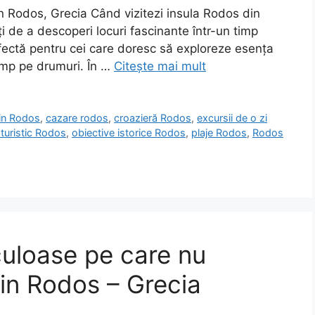
în Rodos, Grecia Când vizitezi insula Rodos din
 de a descoperi locuri fascinante într-un timp
rfectă pentru cei care doresc să exploreze esența
timp pe drumuri. În …
Citește mai mult
din Rodos
,
cazare rodos
,
croazieră Rodos
,
excursii de o zi
 turistic Rodos
,
obiective istorice Rodos
,
plaje Rodos
,
Rodos
culoase pe care nu
din Rodos – Grecia