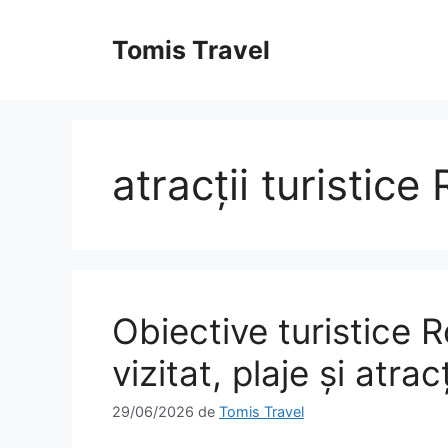
Sari
la
Tomis Travel
conținut
atracții turistice
Obiective turistice 
vizitat, plaje și atracț
29/06/2026
de
Tomis Travel