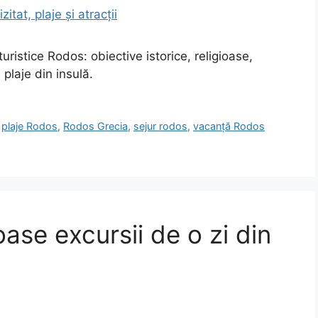
ristice Rodos: obiective istorice, religioase,
 plaje din insulă.
,
plaje Rodos
,
Rodos Grecia
,
sejur rodos
,
vacanță Rodos
ase excursii de o zi din