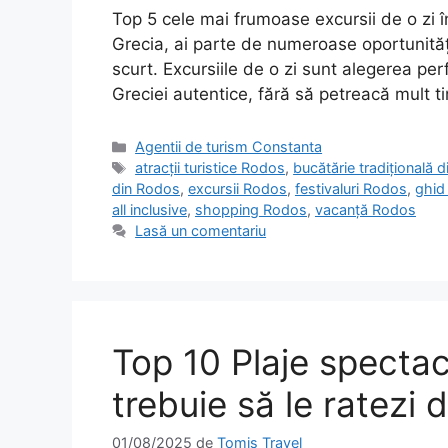
Top 5 cele mai frumoase excursii de o zi 
Grecia, ai parte de numeroase oportunități
scurt. Excursiile de o zi sunt alegerea pe
Greciei autentice, fără să petreacă mult 
Categorii
Agentii de turism Constanta
Etichete
atracții turistice Rodos
,
bucătărie tradițională 
din Rodos
,
excursii Rodos
,
festivaluri Rodos
,
ghid
all inclusive
,
shopping Rodos
,
vacanță Rodos
Lasă un comentariu
Top 10 Plaje specta
trebuie să le ratezi 
01/08/2025
de
Tomis Travel