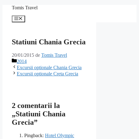
Sari
Tomis Travel
la
conținut
Meniu
Statiuni Chania Grecia
20/01/2015
de
Tomis Travel
Categorii
2014
Excursii optionale Chania Grecia
Excursii optionale Creta Grecia
2 comentarii la
„Statiuni Chania
Grecia”
Pingback:
Hotel Olympic