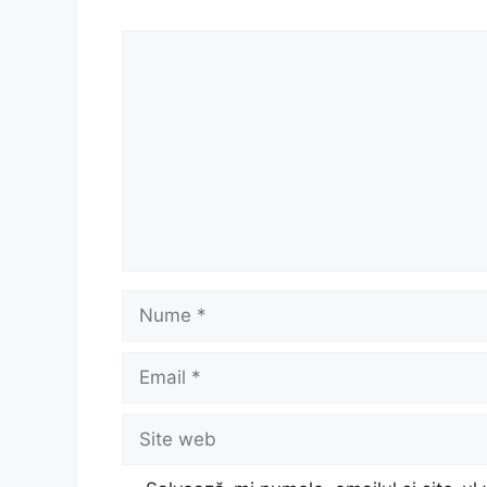
Comentariu
Nume
Email
Site
web