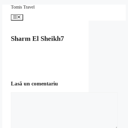
Sari
Tomis Travel
la
conținut
Meniu
Sharm El Sheikh7
Lasă un comentariu
Comentariu