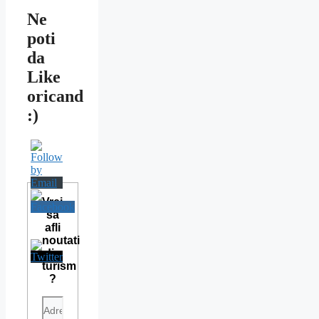
Ne
poti
da
Like
oricand
:)
Vrei
sa
afli
noutati
din
turism
?