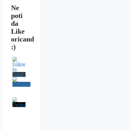
Ne
poti
da
Like
oricand
:)