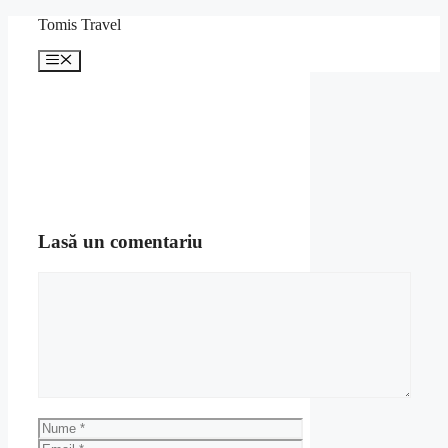
Sari
Tomis Travel
la
conținut
Meniu
Lasă un comentariu
Comentariu
Nume
Email