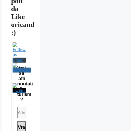
poti
da
Like
oricand
:)
Vrei
sa
afli
noutati
din
turism
?