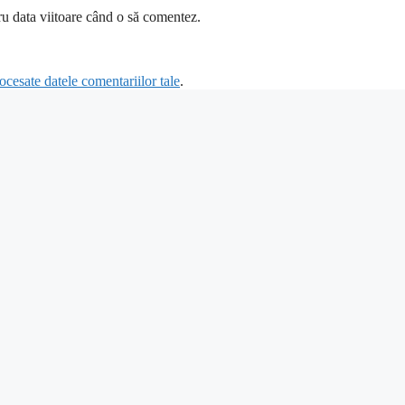
ru data viitoare când o să comentez.
cesate datele comentariilor tale
.