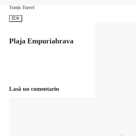
Sari
Tomis Travel
la
conținut
Meniu
Plaja Empuriabrava
Lasă un comentariu
Comentariu