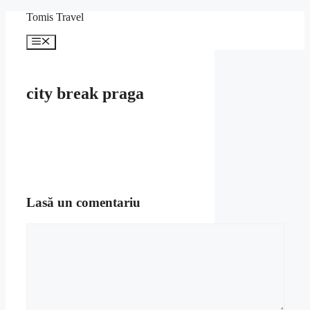
Sari
Tomis Travel
la
conținut
Meniu
city break praga
Lasă un comentariu
Comentariu