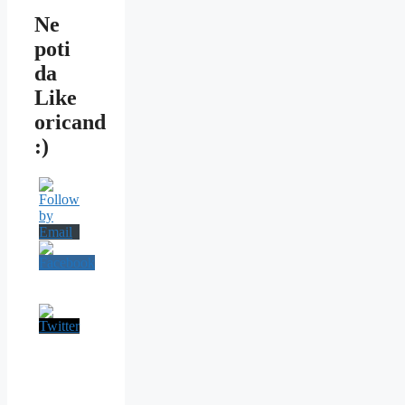
Ne
poti
da
Like
oricand
:)