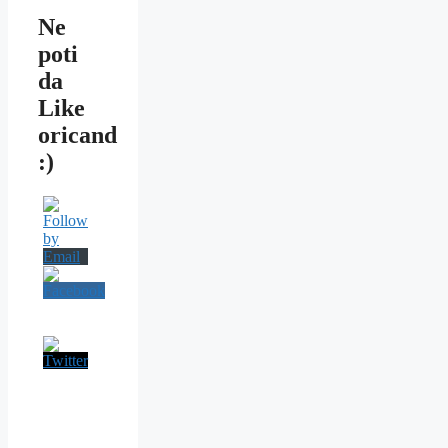
Ne
poti
da
Like
oricand
:)