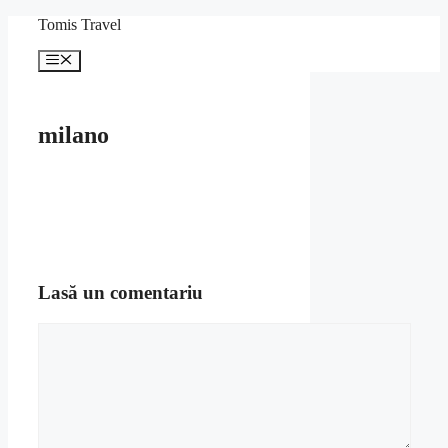
Sari
Tomis Travel
la
conținut
Meniu
milano
Lasă un comentariu
Comentariu