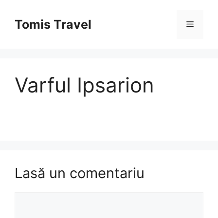
Sari
la
Tomis Travel
Meniu
conținut
Varful Ipsarion
Lasă un comentariu
Comentariu