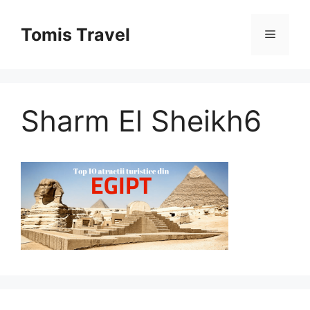
Sari
la
Tomis Travel
Meniu
conținut
Sharm El Sheikh6