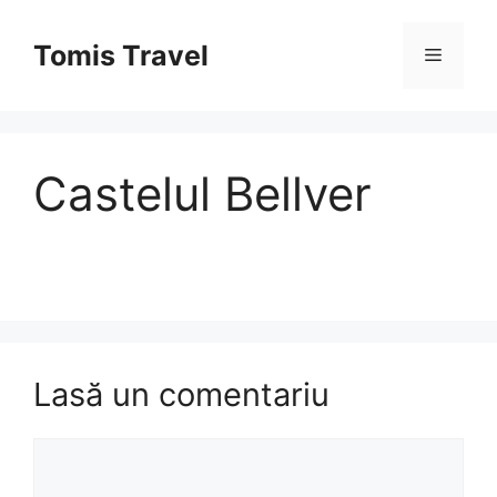
Sari
la
Tomis Travel
Meniu
conținut
Castelul Bellver
Lasă un comentariu
Comentariu