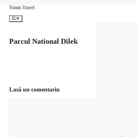
Sari
Tomis Travel
la
conținut
Meniu
Parcul National Dilek
Lasă un comentariu
Comentariu