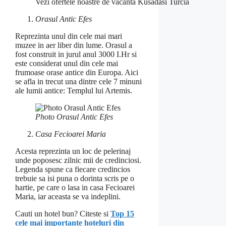
Vezi ofertele noastre de vacanta Kusadasi Turcia
Orasul Antic Efes
Reprezinta unul din cele mai mari
muzee in aer liber din lume. Orasul a
fost construit in jurul anul 3000 I.Hr si
este considerat unul din cele mai
frumoase orase antice din Europa. Aici
se afla in trecut una dintre cele 7 minuni
ale lumii antice: Templul lui Artemis.
Photo Orasul Antic Efes
Casa Fecioarei Maria
Acesta reprezinta un loc de pelerinaj
unde poposesc zilnic mii de credinciosi.
Legenda spune ca fiecare credincios
trebuie sa isi puna o dorinta scris pe o
hartie, pe care o lasa in casa Fecioarei
Maria, iar aceasta se va indeplini.
Cauti un hotel bun? Citeste si
Top 15
cele mai importante hoteluri din