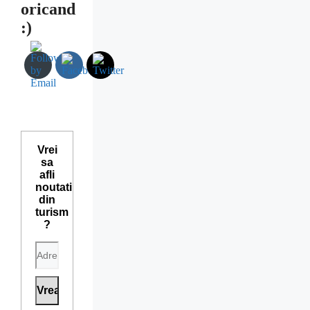
oricand
:)
Vrei
sa
afli
noutati
din
turism
?