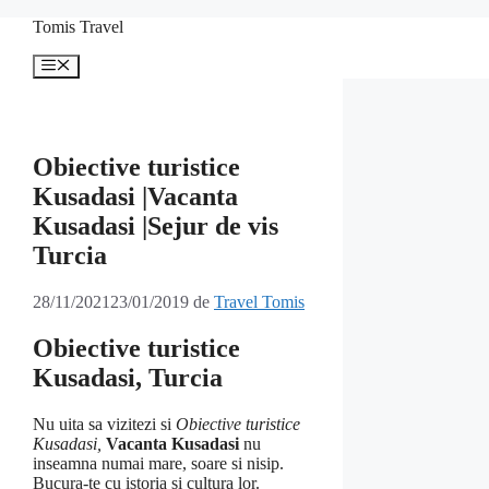
Sari
Tomis Travel
la
conținut
Meniu
Obiective turistice
Kusadasi |Vacanta
Kusadasi |Sejur de vis
Turcia
28/11/2021
23/01/2019
de
Travel Tomis
Obiective turistice
Kusadasi, Turcia
Nu uita sa vizitezi si
Obiective turistice
Kusadasi,
Vacanta Kusadasi
nu
inseamna numai mare, soare si nisip.
Bucura-te cu istoria si cultura lor.