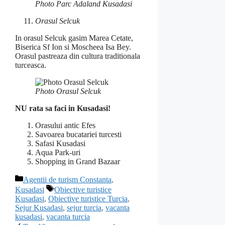
Photo Parc Adaland Kusadasi
Orasul Selcuk
In orasul Selcuk gasim Marea Cetate,
Biserica Sf Ion si Moscheea Isa Bey.
Orasul pastreaza din cultura traditionala
turceasca.
Photo Orasul Selcuk
NU rata sa faci in Kusadasi!
Orasului antic Efes
Savoarea bucatariei turcesti
Safasi Kusadasi
Aqua Park-uri
Shopping in Grand Bazaar
Categorii
Agentii de turism Constanta
,
Etichete
Kusadasi
Obiective turistice
Kusadasi
,
Obiective turistice Turcia
,
Sejur Kusadasi
,
sejur turcia
,
vacanta
kusadasi
,
vacanta turcia