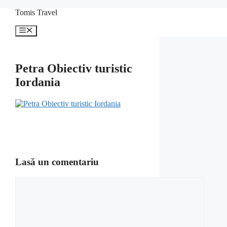
Sari
Tomis Travel
la
conținut
Meniu
Petra Obiectiv turistic
Iordania
Lasă un comentariu
Comentariu