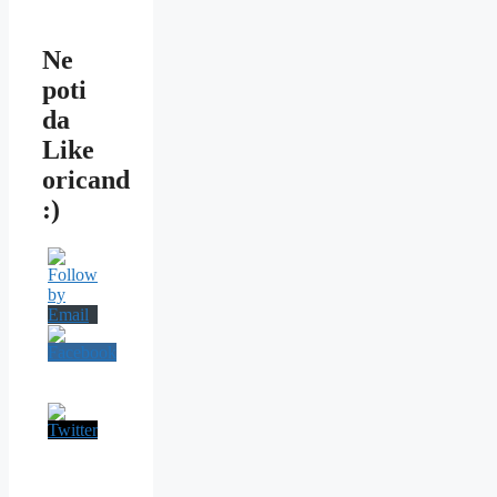
Ne
poti
da
Like
oricand
:)