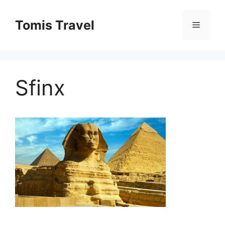
Sari
la
Tomis Travel
Meniu
conținut
Sfinx