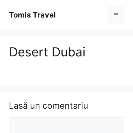
Sari
la
Tomis Travel
Meniu
conținut
Desert Dubai
Lasă un comentariu
Comentariu