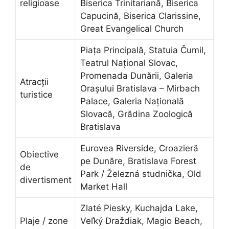
religioase
Biserica Trinitariană, Biserica
Capucină, Biserica Clarissine,
Great Evangelical Church
Piața Principală, Statuia Čumil,
Teatrul Național Slovac,
Promenada Dunării, Galeria
Atracții
Orașului Bratislava – Mirbach
turistice
Palace, Galeria Națională
Slovacă, Grădina Zoologică
Bratislava
Eurovea Riverside, Croazieră
Obiective
pe Dunăre, Bratislava Forest
de
Park / Železná studnička, Old
divertisment
Market Hall
Zlaté Piesky, Kuchajda Lake,
Plaje / zone
Veľký Draždiak, Magio Beach,