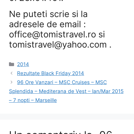
Ne puteti scrie si la
adresele de email :
office@tomistravel.ro si
tomistravel@yahoo.com .
Categorii
2014
Rezultate Black Friday 2014
96 Ore Vanzari – MSC Cruises – MSC
Splendida – Mediterana de Vest – Ian/Mar 2015
– 7 nopti – Marseille