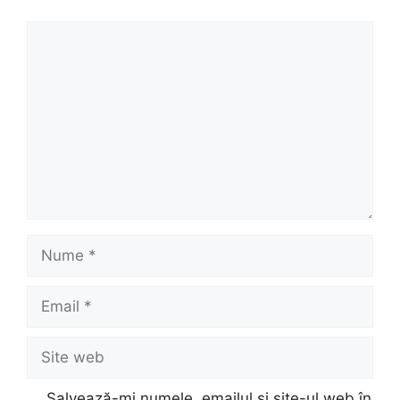
Comentariu
Nume
Email
Site
web
Salvează-mi numele, emailul și site-ul web în