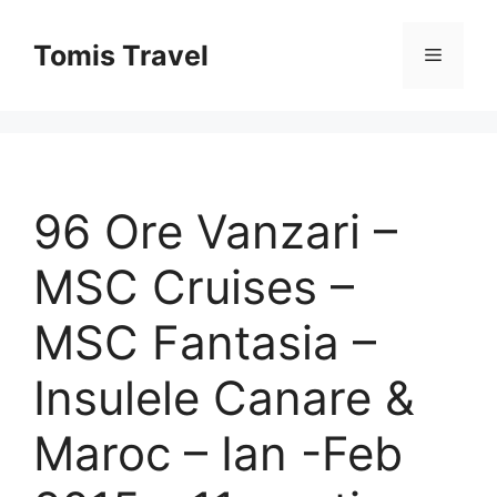
Sari
la
Tomis Travel
Meniu
conținut
96 Ore Vanzari –
MSC Cruises –
MSC Fantasia –
Insulele Canare &
Maroc – Ian -Feb