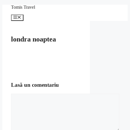
Sari
Tomis Travel
la
conținut
Meniu
londra noaptea
Lasă un comentariu
Comentariu