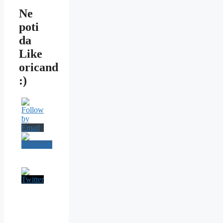
Ne
poti
da
Like
oricand
:)