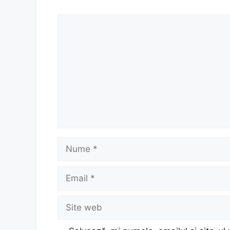
Comentariu
Nume
Email
Site
web