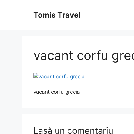
Sari
la
Tomis Travel
conținut
vacant corfu gre
vacant corfu grecia
Lasă un comentariu