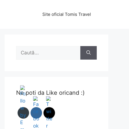
Site oficial Tomis Travel
Caută
după:
Ne poti da Like oricand :)