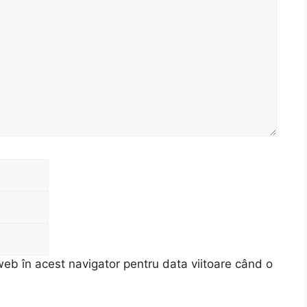
Email
Site
web
web în acest navigator pentru data viitoare când o