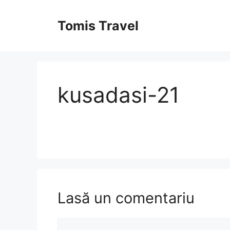
Sari
la
Tomis Travel
conținut
kusadasi-21
Lasă un comentariu
Comentariu