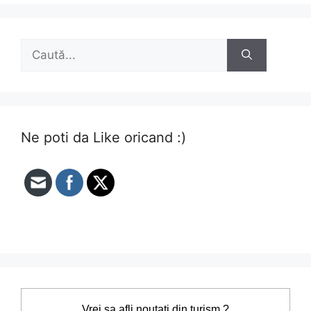
Caută
după:
Ne poti da Like oricand :)
Vrei sa afli noutati din turism ?