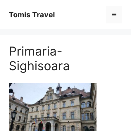
Sari
la
Tomis Travel
Meniu
conținut
Primaria-
Sighisoara