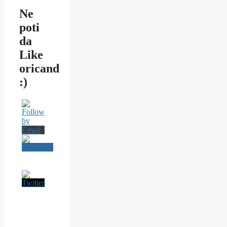
Ne
poti
da
Like
oricand
:)