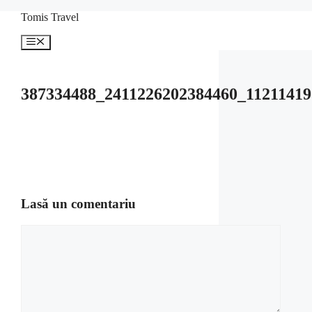
Sari
Tomis Travel
la
conținut
Meniu
387334488_2411226202384460_1121141
Lasă un comentariu
Comentariu