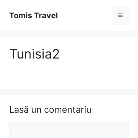
Sari
la
Tomis Travel
Meniu
conținut
Tunisia2
Lasă un comentariu
Comentariu