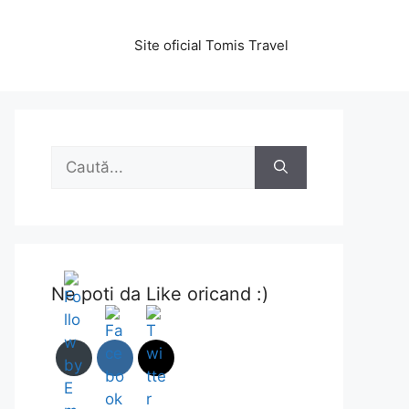
Site oficial Tomis Travel
Caută
după:
Ne poti da Like oricand :)