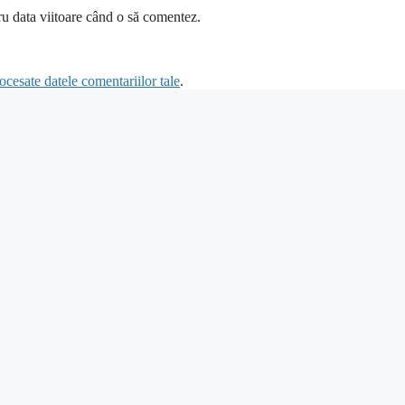
ru data viitoare când o să comentez.
cesate datele comentariilor tale
.