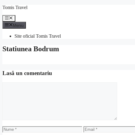
Sari
Tomis Travel
la
conținut
Meniu
Meniu
Site oficial Tomis Travel
Statiunea Bodrum
Lasă un comentariu
Comentariu
Nume
Email