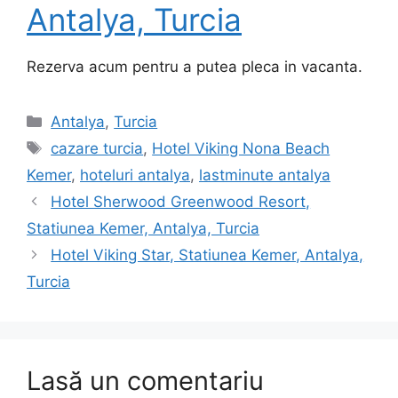
Antalya, Turcia
Rezerva acum pentru a putea pleca in vacanta.
Categorii
Antalya
,
Turcia
Etichete
cazare turcia
,
Hotel Viking Nona Beach
Kemer
,
hoteluri antalya
,
lastminute antalya
Hotel Sherwood Greenwood Resort,
Statiunea Kemer, Antalya, Turcia
Hotel Viking Star, Statiunea Kemer, Antalya,
Turcia
Lasă un comentariu