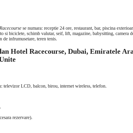
 Racecourse
se numara: receptie 24 ore, restaurant, bar, piscina exterioar
uto si biciclete, schimb valutar, seif, lift, magazine, babysitting, camera d
on de infrumusetare, teren tenis.
dan Hotel Racecourse, Dubai, Emiratele Ar
Unite
u: televizor LCD, balcon, birou, internet wireless, telefon.
.
ecesara rezervare).