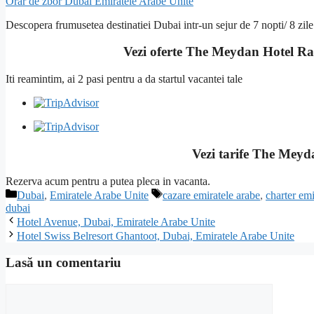
Orar de zbor Dubai Emiratele Arabe Unite
Descopera frumusetea destinatiei Dubai intr-un sejur de 7 nopti/ 8 zile
Vezi oferte The Meydan Hotel Ra
Iti reamintim, ai 2 pasi pentru a da startul vacantei tale
Vezi tarife The Meyd
Rezerva acum pentru a putea pleca in vacanta.
Categorii
Etichete
Dubai
,
Emiratele Arabe Unite
cazare emiratele arabe
,
charter emi
dubai
Hotel Avenue, Dubai, Emiratele Arabe Unite
Hotel Swiss Belresort Ghantoot, Dubai, Emiratele Arabe Unite
Lasă un comentariu
Comentariu