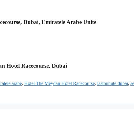
cecourse, Dubai, Emiratele Arabe Unite
an Hotel Racecourse, Dubai
ratele arabe
,
Hotel The Meydan Hotel Racecourse
,
lastminute dubai
,
se