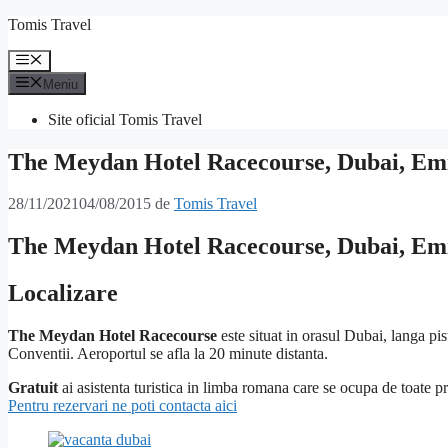
Sari
Tomis Travel
la
conținut
Meniu
Meniu
Site oficial Tomis Travel
The Meydan Hotel Racecourse, Dubai, Emi
28/11/2021
04/08/2015
de
Tomis Travel
The Meydan Hotel Racecourse, Dubai, Emi
Localizare
The Meydan Hotel Racecourse
este situat in orasul Dubai, langa pi
Conventii. Aeroportul se afla la 20 minute distanta.
Gratuit
ai asistenta turistica in limba romana care se ocupa de toate pr
Pentru rezervari ne poti contacta aici