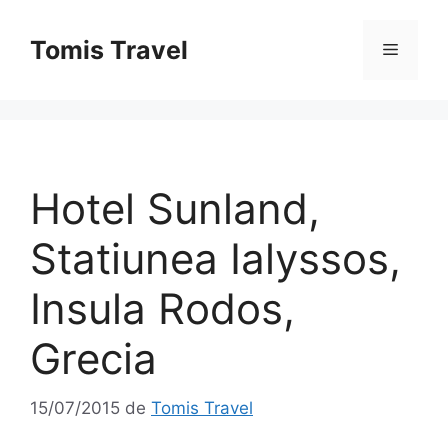
Sari
la
Tomis Travel
Meniu
conținut
Hotel Sunland,
Statiunea Ialyssos,
Insula Rodos,
Grecia
15/07/2015
de
Tomis Travel