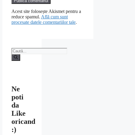
Acest site folosește Akismet pentru a
reduce spamul.
Află cum sunt
procesate datele comentariilor tale
.
Caută
după:
Ne
poti
da
Like
oricand
:)