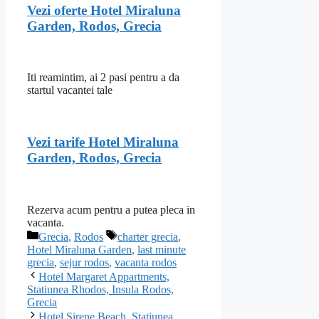
Vezi oferte Hotel Miraluna
Garden, Rodos, Grecia
Iti reamintim, ai 2 pasi pentru a da
startul vacantei tale
Vezi tarife Hotel Miraluna
Garden, Rodos, Grecia
Rezerva acum pentru a putea pleca in
vacanta.
Categorii
Etichete
Grecia
,
Rodos
charter grecia
,
Hotel Miraluna Garden
,
last minute
grecia
,
sejur rodos
,
vacanta rodos
Hotel Margaret Appartments,
Statiunea Rhodos, Insula Rodos,
Grecia
Hotel Sirene Beach, Statiunea