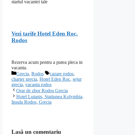
startul vacantei tale
Vezi tarife Hotel Eden Roc,
Rodos
Rezerva acum pentru a putea pleca in
vacanta.
Categorii
Etichete
Grecia
,
Rodos
cazare rodos
,
charter grecia
,
Hotel Eden Roc
,
sejur
grecia
,
vacanta rodos
Orar de zbor Rodos Grecia
Hotel Lutanis, Statiunea Kolymbia,
Insula Rodos, Grecia
Lasă un comentariu