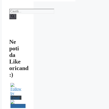
Caută
după:
Ne
poti
da
Like
oricand
:)