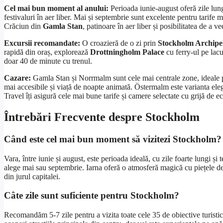
Cel mai bun moment al anului:
Perioada iunie-august oferă zile lun
festivaluri în aer liber. Mai și septembrie sunt excelente pentru tarife 
Crăciun din
Gamla Stan
, patinoare în aer liber și posibilitatea de a 
Excursii recomandate:
O croazieră de o zi prin
Stockholm Archipe
rapidă din oraș, explorează
Drottningholm Palace
cu ferry-ul pe lacu
doar 40 de minute cu trenul.
Cazare:
Gamla Stan și Norrmalm sunt cele mai centrale zone, ideale pe
mai accesibile și viață de noapte animată. Östermalm este varianta ele
Travel îți asigură cele mai bune tarife și camere selectate cu grijă de e
Întrebări Frecvente despre Stockholm
Când este cel mai bun moment să vizitezi Stockholm?
Vara, între iunie și august, este perioada ideală, cu zile foarte lungi ș
alege mai sau septembrie. Iarna oferă o atmosferă magică cu piețele de
din jurul capitalei.
Câte zile sunt suficiente pentru Stockholm?
Recomandăm 5-7 zile pentru a vizita toate cele 35 de obiective turistic