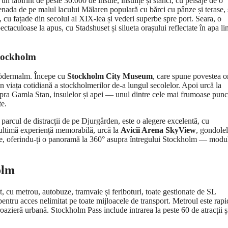
, un labirint de peste 30.000 de insule, insulițe și stânci, cu peisaje de o
nada de pe malul lacului Mälaren populară cu bărci cu pânze și terase, 
 cu fațade din secolul al XIX-lea și vederi superbe spre port. Seara, o
ectaculoase la apus, cu Stadshuset și silueta orașului reflectate în apa lin
Stockholm
 Södermalm. Începe cu
Stockholm City Museum
, care spune povestea o
 din viața cotidiană a stockholmerilor de-a lungul secolelor. Apoi urcă la
pra Gamla Stan, insulelor și apei — unul dintre cele mai frumoase punc
te.
, parcul de distracții de pe Djurgården, este o alegere excelentă, cu
o ultimă experiență memorabilă, urcă la
Avicii Arena SkyView
, gondole
țime, oferindu-ți o panoramă la 360° asupra întregului Stockholm — modu
olm
 cu metrou, autobuze, tramvaie și feriboturi, toate gestionate de SL
ntru acces nelimitat pe toate mijloacele de transport. Metroul este rapi
croazieră urbană. Stockholm Pass include intrarea la peste 60 de atracții ș