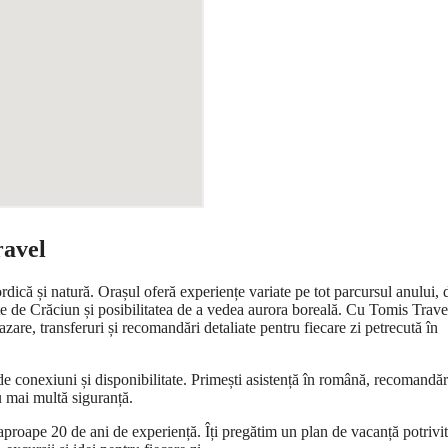
ravel
ordică și natură. Orașul oferă experiențe variate pe tot parcursul anului, 
ețe de Crăciun și posibilitatea de a vedea aurora boreală. Cu Tomis Trave
zare, transferuri și recomandări detaliate pentru fiecare zi petrecută în
 de conexiuni și disponibilitate. Primești asistență în română, recomandăr
cu mai multă siguranță.
aproape 20 de ani de experiență. Îți pregătim un plan de vacanță potrivit