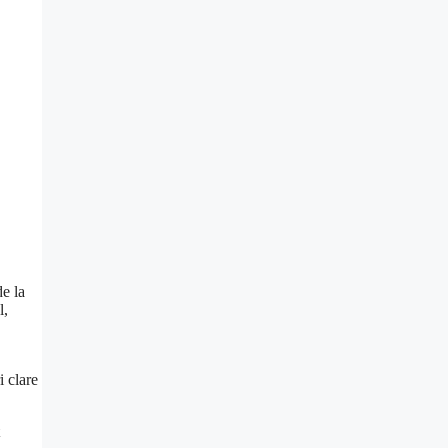
de la
l,
i clare