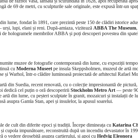
abia de război Vasa, lansată și scufundată în 1628, apoi recuperată apr
gă de 69 de metri, cu sculpturile sale originale, este expusă într-un spaț
 din lume, fondat în 1891, care prezintă peste 150 de clădiri istorice adu
urși, lupi, elani și reni. După-amiaza, vizitează
ABBA The Museum
,
uri de hologramele membrilor ABBA și poți descoperi povestea din spate
 renumite muzee de fotografie contemporană din lume, cu expoziții tempo
ntinuă cu
Moderna Museet
pe insula Skeppsholmen, muzeul de artă m
se și Warhol, într-o clădire luminoasă proiectată de arhitectul Rafael M
artă din Suedia, recent renovată, cu o colecție impresionantă de pictură,
oi dedică cel puțin o oră descoperirii
Stockholm Metro Art
— peste 90
 artă din lume, cu peșteri sculptate în granit, mozaicuri și instalații de 
ă asupra Gamla Stan, apei și insulelor, la apusul soarelui.
le de cult din diferite epoci și tradiții. Începe dimineața cu
Katarina C
s și cupola impunătoare, reconstruită după un incendiu devastator în 199
ră o vedere deosebită asupra cartierului, și apoi cu
Hedvig Eleonora