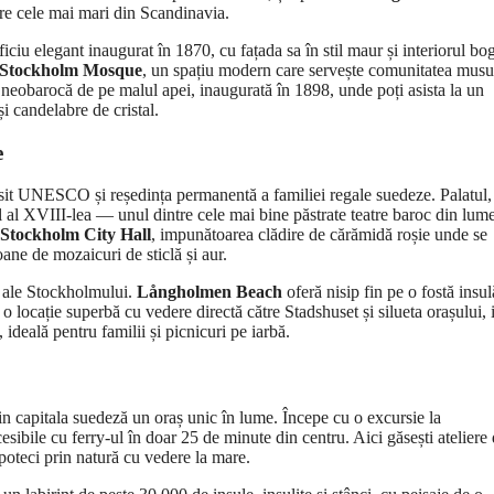
re cele mai mari din Scandinavia.
ficiu elegant inaugurat în 1870, cu fațada sa în stil maur și interiorul bo
Stockholm Mosque
, un spațiu modern care servește comunitatea mus
a neobarocă de pe malul apei, inaugurată în 1898, unde poți asista la un
și candelabre de cristal.
e
 sit UNESCO și reședința permanentă a familiei regale suedeze. Palatul,
ul al XVIII-lea — unul dintre cele mai bine păstrate teatre baroc din lu
Stockholm City Hall
, impunătoarea clădire de cărămidă roșie unde se
ne de mozaicuri de sticlă și aur.
e ale Stockholmului.
Långholmen Beach
oferă nisip fin pe o fostă insul
o locație superbă cu vedere directă către Stadshuset și silueta orașului, 
ideală pentru familii și picnicuri pe iarbă.
in capitala suedeză un oraș unic în lume. Începe cu o excursie la
esibile cu ferry-ul în doar 25 de minute din centru. Aici găsești ateliere
 poteci prin natură cu vedere la mare.