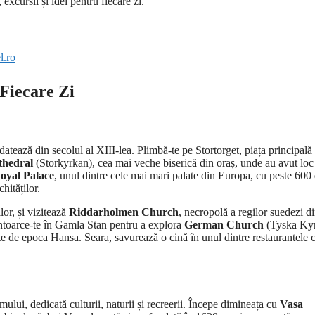
xcursii și idei pentru fiecare zi.
l.ro
 Fiecare Zi
 datează din secolul al XIII-lea. Plimbă-te pe Stortorget, piața principală
thedral
(Storkyrkan), cea mai veche biserică din oraș, unde au avut loc
oyal Palace
, unul dintre cele mai mari palate din Europa, cu peste 600
hităților.
ilor, și vizitează
Riddarholmen Church
, necropolă a regilor suedezi d
. Întoarce-te în Gamla Stan pentru a explora
German Church
(Tyska Kyr
ște de epoca Hansa. Seara, savurează o cină în unul dintre restaurantele 
mului, dedicată culturii, naturii și recreerii. Începe dimineața cu
Vasa