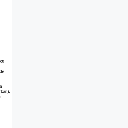
 cu
 de
in
kan),
cu