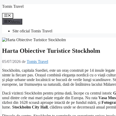
Sari
Tomis Travel
la
conținut
Meniu
Meniu
Site oficial Tomis Travel
Harta Obiective Turistice Stockholm
05/07/2026
de
Tomis Travel
Stockholm, capitala Suediei, este un oraș construit pe 14 insule legate d
simte la fiecare pas. Orașul combină eleganța nordică cu o viață cultura
și plaje urbane unde localnicii se bucură de verile lungi scandinave. S
europene, iar frumusețea sa naturală, dată de întâlnirea lacului Mälaren
Dacă vizitezi Stockholm pentru prima dată, începe cu centrul istoric
G
unul dintre cele mai mari palate regale din Europa. Nu rata
Vasa Mu
război din 1628 scoasă aproape intactă de pe fundul mării, și
Fotogra
lume.
Stockholm City Hall
, clădirea unde se decernează anual premii
Dincolo de centru, Stockholm te surprinde cu experiențe unice: insul