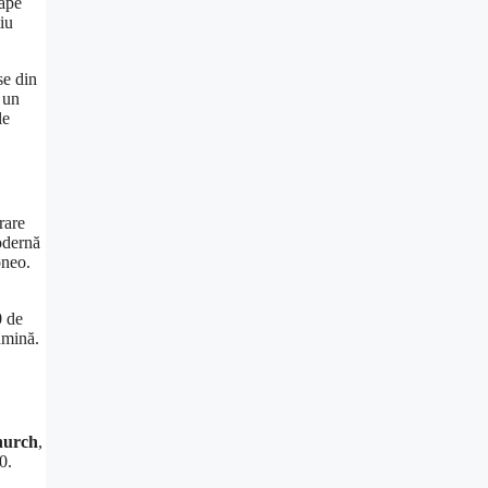
oape
iu
se din
 un
le
rare
odernă
oneo.
 de
lumină.
hurch
,
0.