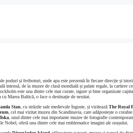
e poduri și feriboturi, unde apa este prezentă în fiecare direcție și istori
lă intensă, de la muzee de clasă mondială și palate regale, la cartiere cr
tockholm este una dintre cele mai curate, sigure și bine organizate capita
 cu Marea Baltică, o face o destinație de neuitat.
amla Stan
, cu străzile sale medievale înguste, și vizitează
The Royal P
seum
, cel mai vizitat muzeu din Scandinavia, care adăpostește o corabie
fiska
, unul dintre cele mai importante muzee de fotografie contemporan
le Nobel, oferă una dintre cele mai emblematice imagini ale orașului.
a verde
Djurgården Island
adăpostește parcuri, muzee și parcul de distr