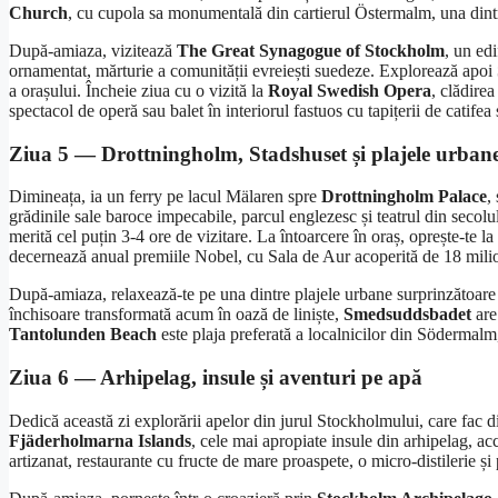
Church
, cu cupola sa monumentală din cartierul Östermalm, una dint
După-amiaza, vizitează
The Great Synagogue of Stockholm
, un edi
ornamentat, mărturie a comunității evreiești suedeze. Explorează apoi
a orașului. Încheie ziua cu o vizită la
Royal Swedish Opera
, clădire
spectacol de operă sau balet în interiorul fastuos cu tapițerii de catifea 
Ziua 5 — Drottningholm, Stadshuset și plajele urban
Dimineața, ia un ferry pe lacul Mälaren spre
Drottningholm Palace
,
grădinile sale baroce impecabile, parcul englezesc și teatrul din secol
merită cel puțin 3-4 ore de vizitare. La întoarcere în oraș, oprește-te la
decernează anual premiile Nobel, cu Sala de Aur acoperită de 18 milioa
După-amiaza, relaxează-te pe una dintre plajele urbane surprinzătoar
închisoare transformată acum în oază de liniște,
Smedsuddsbadet
are 
Tantolunden Beach
este plaja preferată a localnicilor din Södermalm, 
Ziua 6 — Arhipelag, insule și aventuri pe apă
Dedică această zi explorării apelor din jurul Stockholmului, care fac d
Fjäderholmarna Islands
, cele mai apropiate insule din arhipelag, acc
artizanat, restaurante cu fructe de mare proaspete, o micro-distilerie și