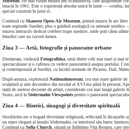
Museum
, cel mai vizitat muzeu din Scandinavia, care adăpostește cor
intactă în 1961. Este o experiență absolut unică în lume — corabia, lun
special construit în jurul ei.
Continuă cu
Skansen Open-Air Museum
, primul muzeu în aer liber
toate regiunile Suediei, plus o grădină zoologică cu animale nordice — 
muzeu interactiv dedicat celebrei trupe suedeze, unde poți cânta alăt
hiturilor care au cucerit lumea.
Ziua 3 — Artă, fotografie și panorame urbane
Dimineața, vizitează
Fotografiska
, unul dintre cele mai mari și mai
spectaculoase și o cafenea cu vedere panoramică asupra portului. Co
și contemporană al Suediei, cu lucrări semnate de Picasso, Dalí, Matis
După-amiaza, explorează
Nationalmuseum
, cea mai mare galerie de 
sculptură și arte decorative din secolul al XVI-lea până în prezent. Ap
stații de metrou decorate de artiști, considerate cea mai lungă galerie de
Seara, urcă la
Södermalm Viewpoints
pentru o panoramă spectaculoas
Ziua 4 — Biserici, sinagogi și diversitate spirituală
Stockholm are o bogată diversitate religioasă, reflectată în lăcașurile sa
un reper elegant al insulei Södermalm, cu interiorul său baroc lumino
Continuă cu
Sofia Church
, situată pe înălțimea Vita Bergen, care ofe