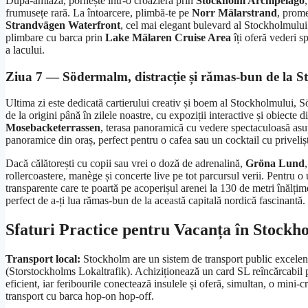
După-amiaza, pornește într-o croazieră prin
Stockholm Archipelago
frumusețe rară. La întoarcere, plimbă-te pe
Norr Mälarstrand
, prome
Strandvägen Waterfront
, cel mai elegant bulevard al Stockholmului,
plimbare cu barca prin
Lake Mälaren Cruise Area
îți oferă vederi sp
a lacului.
Ziua 7 — Södermalm, distracție și rămas-bun de la 
Ultima zi este dedicată cartierului creativ și boem al Stockholmului,
de la origini până în zilele noastre, cu expoziții interactive și obiecte
Mosebacketerrassen
, terasa panoramică cu vedere spectaculoasă asu
panoramice din oraș, perfect pentru o cafea sau un cocktail cu priveliș
Dacă călătorești cu copii sau vrei o doză de adrenalină,
Gröna Lund
rollercoastere, manège și concerte live pe tot parcursul verii. Pentru 
transparente care te poartă pe acoperișul arenei la 130 de metri înăl
perfect de a-ți lua rămas-bun de la această capitală nordică fascinantă.
Sfaturi Practice pentru Vacanța în Stockh
Transport local:
Stockholm are un sistem de transport public excelent,
(Storstockholms Lokaltrafik). Achiziționează un card SL reîncărcabil pe
eficient, iar feribourile conectează insulele și oferă, simultan, o mini-
transport cu barca hop-on hop-off.