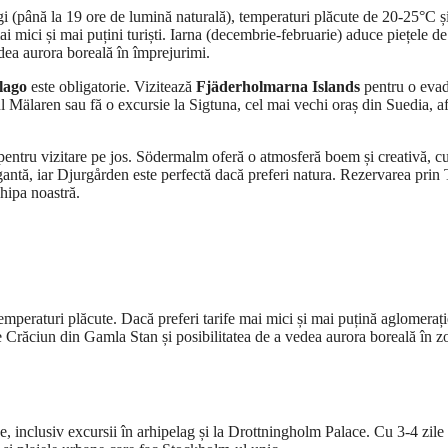
gi (până la 19 ore de lumină naturală), temperaturi plăcute de 20-25°C ș
mai mici și mai puțini turiști. Iarna (decembrie-februarie) aduce piețele de
vedea aurora boreală în împrejurimi.
lago
este obligatorie. Vizitează
Fjäderholmarna Islands
pentru o eva
l Mälaren sau fă o excursie la Sigtuna, cel mai vechi oraș din Suedia, af
ntru vizitare pe jos. Södermalm oferă o atmosferă boem și creativă, cu
gantă, iar Djurgården este perfectă dacă preferi natura. Rezervarea prin
chipa noastră.
i temperaturi plăcute. Dacă preferi tarife mai mici și mai puțină aglomerați
 Crăciun din Gamla Stan și posibilitatea de a vedea aurora boreală în z
e, inclusiv excursii în arhipelag și la Drottningholm Palace. Cu 3-4 zile 