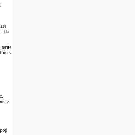
i
dare
lat la
 tarife
 Tomis
e,
onele
poți