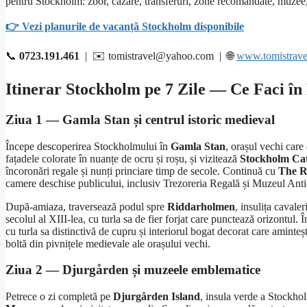
pentru Stockholm: zbor, cazare, transferuri, zone recomandate, muzee, e
👉 Vezi planurile de vacanță Stockholm disponibile
📞
0723.191.461
| ✉️ tomistravel@yahoo.com | 🌐
www.tomistrave
Itinerar Stockholm pe 7 Zile — Ce Faci în
Ziua 1 — Gamla Stan și centrul istoric medieval
Începe descoperirea Stockholmului în
Gamla Stan
, orașul vechi care
fațadele colorate în nuanțe de ocru și roșu, și vizitează
Stockholm Ca
încoronări regale și nunți princiare timp de secole. Continuă cu
The R
camere deschise publicului, inclusiv Trezoreria Regală și Muzeul Antic
După-amiaza, traversează podul spre
Riddarholmen
, insulița cavaler
secolul al XIII-lea, cu turla sa de fier forjat care punctează orizontul
cu turla sa distinctivă de cupru și interiorul bogat decorat care aminte
boltă din pivnițele medievale ale orașului vechi.
Ziua 2 — Djurgården și muzeele emblematice
Petrece o zi completă pe
Djurgården Island
, insula verde a Stockhol