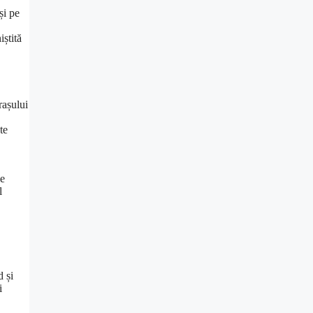
și pe
iștită
rașului
te
le
l
d și
i