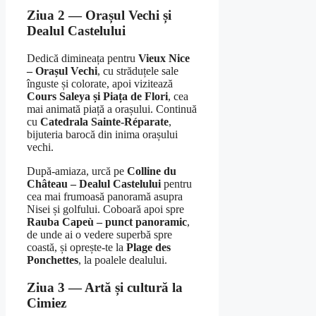
Ziua 2 — Orașul Vechi și
Dealul Castelului
Dedică dimineața pentru
Vieux Nice
– Orașul Vechi
, cu străduțele sale
înguste și colorate, apoi vizitează
Cours Saleya și Piața de Flori
, cea
mai animată piață a orașului. Continuă
cu
Catedrala Sainte-Réparate
,
bijuteria barocă din inima orașului
vechi.
După-amiaza, urcă pe
Colline du
Château – Dealul Castelului
pentru
cea mai frumoasă panoramă asupra
Nisei și golfului. Coboară apoi spre
Rauba Capeù – punct panoramic
,
de unde ai o vedere superbă spre
coastă, și oprește-te la
Plage des
Ponchettes
, la poalele dealului.
Ziua 3 — Artă și cultură la
Cimiez