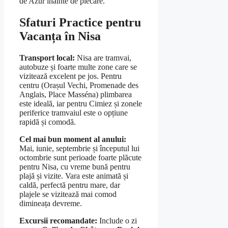
de Azur înainte de plecare.
Sfaturi Practice pentru
Vacanța în Nisa
Transport local:
Nisa are tramvai,
autobuze și foarte multe zone care se
vizitează excelent pe jos. Pentru
centru (Orașul Vechi, Promenade des
Anglais, Place Masséna) plimbarea
este ideală, iar pentru Cimiez și zonele
periferice tramvaiul este o opțiune
rapidă și comodă.
Cel mai bun moment al anului:
Mai, iunie, septembrie și începutul lui
octombrie sunt perioade foarte plăcute
pentru Nisa, cu vreme bună pentru
plajă și vizite. Vara este animată și
caldă, perfectă pentru mare, dar
plajele se vizitează mai comod
dimineața devreme.
Excursii recomandate:
Include o zi