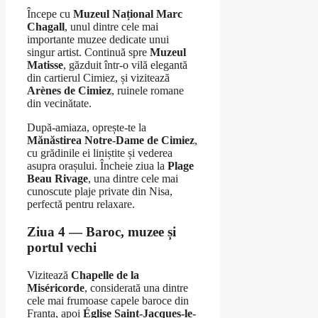
Începe cu
Muzeul Național Marc
Chagall
, unul dintre cele mai
importante muzee dedicate unui
singur artist. Continuă spre
Muzeul
Matisse
, găzduit într-o vilă elegantă
din cartierul Cimiez, și vizitează
Arènes de Cimiez
, ruinele romane
din vecinătate.
După-amiaza, oprește-te la
Mănăstirea Notre-Dame de Cimiez
,
cu grădinile ei liniștite și vederea
asupra orașului. Încheie ziua la
Plage
Beau Rivage
, una dintre cele mai
cunoscute plaje private din Nisa,
perfectă pentru relaxare.
Ziua 4 — Baroc, muzee și
portul vechi
Vizitează
Chapelle de la
Miséricorde
, considerată una dintre
cele mai frumoase capele baroce din
Franța, apoi
Église Saint-Jacques-le-