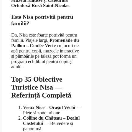
Muzeul Matisse
și
Catedrala
Ortodoxă Rusă Saint-Nicolas
.
Este Nisa potrivită pentru
familii?
Da, Nisa este foarte potrivită pentru
familii. Plajele largi,
Promenade du
Paillon – Coulée Verte
cu jocuri de
apă pentru copii, muzeele interactive
și plimbările pe faleză pot forma un
program echilibrat pentru copii și
adulți.
Top 35 Obiective
Turistice Nisa —
Referință Completă
Vieux Nice – Orașul Vechi
—
Piețe și zone urbane
Colline du Château – Dealul
Castelului
— Belvedere și
panoramă