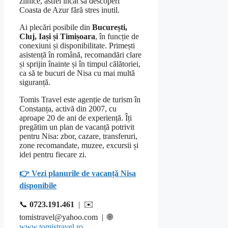
zilnice, astfel încât să descoperi
Coasta de Azur fără stres inutil.
Ai plecări posibile din
București,
Cluj, Iași și Timișoara
, în funcție de
conexiuni și disponibilitate. Primești
asistență în română, recomandări clare
și sprijin înainte și în timpul călătoriei,
ca să te bucuri de Nisa cu mai multă
siguranță.
Tomis Travel este agenție de turism în
Constanța, activă din 2007, cu
aproape 20 de ani de experiență. Îți
pregătim un plan de vacanță potrivit
pentru Nisa: zbor, cazare, transferuri,
zone recomandate, muzee, excursii și
idei pentru fiecare zi.
👉 Vezi planurile de vacanță Nisa
disponibile
📞
0723.191.461
| ✉️
tomistravel@yahoo.com | 🌐
www.tomistravel.ro