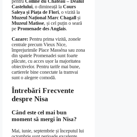
pentru
Colline du Château – Dealul
Castelului
, o dimineață la
Cours
Saleya și Piața de Flori
, o vizită la
Muzeul Național Marc Chagall
și
Muzeul Matisse
, și cel puțin o seară
pe
Promenade des Anglais
.
Cazare:
Pentru prima vizită, zonele
centrale precum Vieux Nice,
împrejurimile Place Masséna sau zona
din spatele Promenadei sunt foarte
plăcute, cu acces ușor la majoritatea
obiectivelor. Pentru tarife mai bune,
cartierele bine conectate la tramvai
sunt o alegere comodă.
Întrebări Frecvente
despre Nisa
Când este cel mai bun
moment să mergi în Nisa?
Mai, iunie, septembrie și începutul lui
octombrie sunt perioade excelente