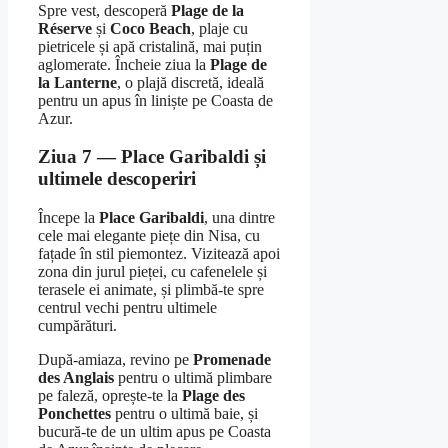
Spre vest, descoperă
Plage de la
Réserve
și
Coco Beach
, plaje cu
pietricele și apă cristalină, mai puțin
aglomerate. Încheie ziua la
Plage de
la Lanterne
, o plajă discretă, ideală
pentru un apus în liniște pe Coasta de
Azur.
Ziua 7 — Place Garibaldi și
ultimele descoperiri
Începe la
Place Garibaldi
, una dintre
cele mai elegante piețe din Nisa, cu
fațade în stil piemontez. Vizitează apoi
zona din jurul pieței, cu cafenelele și
terasele ei animate, și plimbă-te spre
centrul vechi pentru ultimele
cumpărături.
După-amiaza, revino pe
Promenade
des Anglais
pentru o ultimă plimbare
pe faleză, oprește-te la
Plage des
Ponchettes
pentru o ultimă baie, și
bucură-te de un ultim apus pe Coasta