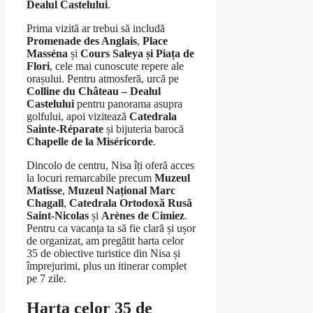
Dealul Castelului
.
Prima vizită ar trebui să includă
Promenade des Anglais
,
Place
Masséna
și
Cours Saleya și Piața de
Flori
, cele mai cunoscute repere ale
orașului. Pentru atmosferă, urcă pe
Colline du Château – Dealul
Castelului
pentru panorama asupra
golfului, apoi vizitează
Catedrala
Sainte-Réparate
și bijuteria barocă
Chapelle de la Miséricorde
.
Dincolo de centru, Nisa îți oferă acces
la locuri remarcabile precum
Muzeul
Matisse
,
Muzeul Național Marc
Chagall
,
Catedrala Ortodoxă Rusă
Saint-Nicolas
și
Arènes de Cimiez
.
Pentru ca vacanța ta să fie clară și ușor
de organizat, am pregătit harta celor
35 de obiective turistice din Nisa și
împrejurimi, plus un itinerar complet
pe 7 zile.
Harta celor 35 de