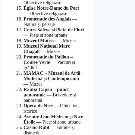
Obiective religioase
Église Notre-Dame du Port
— Obiective religioase
Promenade des Anglais
—
Natură și peisaje
Cours Saleya și Piața de Flori
— Piețe și zone urbane
Muzeul Matisse
— Muzee
Muzeul Național Marc
Chagall
— Muzee
Promenade du Paillon –
Coulée Verte
— Parcuri și
grădini
MAMAC – Muzeul de Artă
Modernă și Contemporană
— Muzee
Rauba Capeù – punct
panoramic
— Belvedere și
panoramă
Opéra de Nice
— Obiective
istorice
Avenue Jean Médecin și Nice
Étoile
— Piețe și zone urbane
Casino Ruhl
— Familie și
distracție