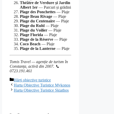
Théâtre de Verdure și Jardin
Albert 1er
— Parcuri și grădini
Plage des Ponchettes
— Plaje
Plage Beau Rivage
— Plaje
Plage du Centenaire
— Plaje
Plage du Ruhl
— Plaje
Plage du Voilier
— Plaje
Plage Florida
— Plaje
Plage de la Réserve
— Plaje
Coco Beach
— Plaje
Plage de la Lanterne
— Plaje
Tomis Travel — agenție de turism în
Constanța, activă din 2007. 📞
0723.191.461
Categorii
Hărți obiective turistice
Harta Obiective Turistice Mykonos
Harta Obiective Turistice Skiathos