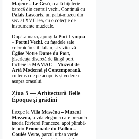
Majeur – Le Gesù
, o altă bijuterie
barocă din centrul vechi. Continuă cu
Palais Lascaris
, un palat-muzeu din
sec. al XVII-lea, cu o colecție de
instrumente muzicale.
După-amiaza, ajungi la
Port Lympia
– Portul Vechi
, cu fațadele sale
colorate în stil italian, și vizitează
Église Notre-Dame du Port
,
bisericuța discretă de lângă port.
Încheie la
MAMAC – Muzeul de
Artă Modernă și Contemporană
,
cu terasa de pe acoperiș și vederea
asupra orașului.
Ziua 5 — Arhitectură Belle
Époque și grădini
Începe la
Villa Masséna – Muzeul
Masséna
, o vilă elegantă care prezintă
istoria Rivierei Franceze, apoi plimbă-
te prin
Promenade du Paillon –
Coulée Verte
, parcul urban verde