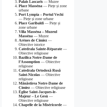
Palais Lascaris
— Muzee
Place Masséna
— Piețe și zone
urbane
Port Lympia – Portul Vechi
— Piețe și zone urbane
Place Garibaldi
— Piețe și
zone urbane
Villa Masséna – Muzeul
Masséna
— Muzee
Arènes de Cimiez
—
Obiective istorice
Catedrala Sainte-Réparate
—
Obiective religioase
Bazilica Notre-Dame de
l’Assomption
— Obiective
religioase
Catedrala Ortodoxă Rusă
Saint-Nicolas
— Obiective
religioase
Mănăstirea Notre-Dame de
Cimiez
— Obiective religioase
Église Saint-Jacques-le-
Majeur – Le Gesù
—
Obiective religioase
Chapelle de la Miséricorde
—