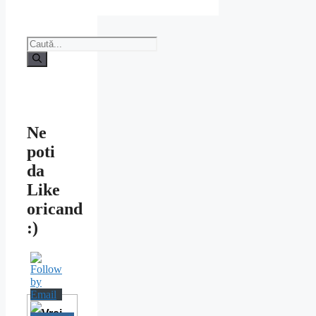
Caută
după:
Ne
poti
da
Like
oricand
:)
Vrei