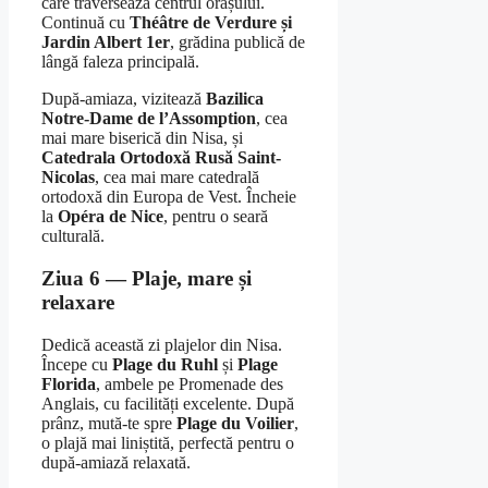
care traversează centrul orașului.
Continuă cu
Théâtre de Verdure și
Jardin Albert 1er
, grădina publică de
lângă faleza principală.
După-amiaza, vizitează
Bazilica
Notre-Dame de l’Assomption
, cea
mai mare biserică din Nisa, și
Catedrala Ortodoxă Rusă Saint-
Nicolas
, cea mai mare catedrală
ortodoxă din Europa de Vest. Încheie
la
Opéra de Nice
, pentru o seară
culturală.
Ziua 6 — Plaje, mare și
relaxare
Dedică această zi plajelor din Nisa.
Începe cu
Plage du Ruhl
și
Plage
Florida
, ambele pe Promenade des
Anglais, cu facilități excelente. După
prânz, mută-te spre
Plage du Voilier
,
o plajă mai liniștită, perfectă pentru o
după-amiază relaxată.