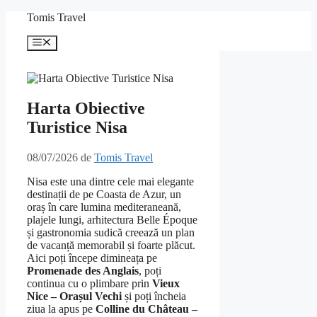
Sari
Tomis Travel
la
conținut
Meniu
Harta Obiective
Turistice Nisa
08/07/2026
de
Tomis Travel
Nisa este una dintre cele mai elegante
destinații de pe Coasta de Azur, un
oraș în care lumina mediteraneană,
plajele lungi, arhitectura Belle Époque
și gastronomia sudică creează un plan
de vacanță memorabil și foarte plăcut.
Aici poți începe dimineața pe
Promenade des Anglais
, poți
continua cu o plimbare prin
Vieux
Nice – Orașul Vechi
și poți încheia
ziua la apus pe
Colline du Château –