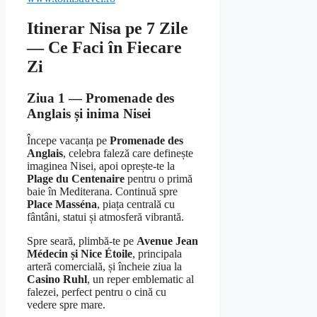
Itinerar Nisa pe 7 Zile
— Ce Faci în Fiecare
Zi
Ziua 1 — Promenade des
Anglais și inima Nisei
Începe vacanța pe
Promenade des
Anglais
, celebra faleză care definește
imaginea Nisei, apoi oprește-te la
Plage du Centenaire
pentru o primă
baie în Mediterana. Continuă spre
Place Masséna
, piața centrală cu
fântâni, statui și atmosferă vibrantă.
Spre seară, plimbă-te pe
Avenue Jean
Médecin și Nice Étoile
, principala
arteră comercială, și încheie ziua la
Casino Ruhl
, un reper emblematic al
falezei, perfect pentru o cină cu
vedere spre mare.