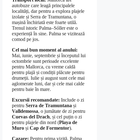
autobuze care leagă principalele
localități, dar pentru a explora plajele
izolate și Serra de Tramuntana, o
mașină închiriată este foarte utilă.
Trenul istoric Palma–Sóller este o
experiență în sine. Palma se vizitează
comod pe jos.
Cel mai bun moment al anului:
Mai, iunie, septembrie și începutul lui
octombrie sunt perioade excelente
pentru Mallorca, cu vreme caldă
pentru plajă și condiții plăcute pentru
drumeții. Iulie și august sunt cele mai
aglomerate luni, dar și cele mai calde
pentru baie în mare.
Excursii recomandate:
Include o zi
pentru
Serra de Tramuntana
și
Valldemossa
, o jumătate de zi pentru
Cuevas del Drach
, și cel puțin o zi
pentru plajele din nord (
Playa de
Muro
și
Cap de Formentor
).
Cazare:
Pentru prima vizită, Palma