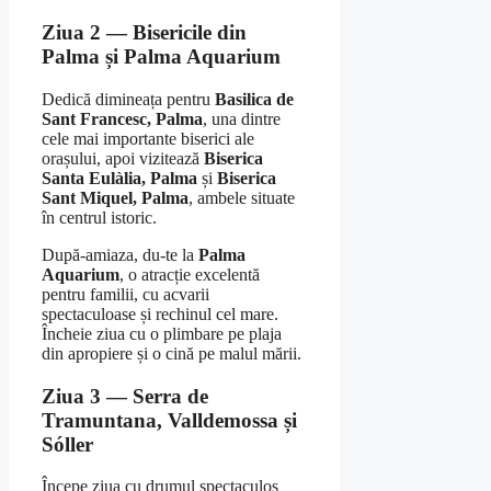
Ziua 2 — Bisericile din
Palma și Palma Aquarium
Dedică dimineața pentru
Basilica de
Sant Francesc, Palma
, una dintre
cele mai importante biserici ale
orașului, apoi vizitează
Biserica
Santa Eulàlia, Palma
și
Biserica
Sant Miquel, Palma
, ambele situate
în centrul istoric.
După-amiaza, du-te la
Palma
Aquarium
, o atracție excelentă
pentru familii, cu acvarii
spectaculoase și rechinul cel mare.
Încheie ziua cu o plimbare pe plaja
din apropiere și o cină pe malul mării.
Ziua 3 — Serra de
Tramuntana, Valldemossa și
Sóller
Începe ziua cu drumul spectaculos