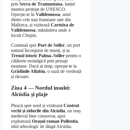
prin
Serra de Tramuntana
, lanțul
muntos protejat de UNESCO.
Oprește-te în
Valldemossa
, unul
dintre cele mai frumoase sate din
Mallorca, și vizitează
Cartoixa de
Valldemossa
, mănăstirea unde a
locuit Chopin.
Continuă spre
Port de Sóller
, un port
natural înconjurat de munți, și ia
Trenul istoric Palma–Sóller
pentru o
călătorie nostalgică prin peisaje
montane. Dacă ai timp, oprește-te la
Grădinile Alfabia
, o oază de verdeață
și răcoare.
Ziua 4 — Nordul insulei:
Alcúdia și plaje
Pleacă spre nord și vizitează
Centrul
vechi și zidurile din Alcúdia
, un oraș
medieval bine conservat, apoi
explorează
Orașul roman Pollentia
,
situl arheologic de lângă Alcúdia.