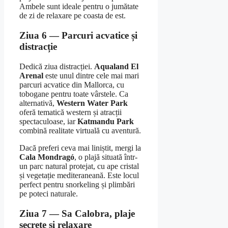
Ambele sunt ideale pentru o jumătate
de zi de relaxare pe coasta de est.
Ziua 6 — Parcuri acvatice și
distracție
Dedică ziua distracției.
Aqualand El
Arenal
este unul dintre cele mai mari
parcuri acvatice din Mallorca, cu
tobogane pentru toate vârstele. Ca
alternativă,
Western Water Park
oferă tematică western și atracții
spectaculoase, iar
Katmandu Park
combină realitate virtuală cu aventură.
Dacă preferi ceva mai liniștit, mergi la
Cala Mondragó
, o plajă situată într-
un parc natural protejat, cu ape cristal
și vegetație mediteraneană. Este locul
perfect pentru snorkeling și plimbări
pe poteci naturale.
Ziua 7 — Sa Calobra, plaje
secrete și relaxare