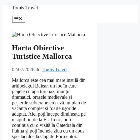
Sari
Tomis Travel
la
conținut
Meniu
Harta Obiective
Turistice Mallorca
02/07/2026
de
Tomis Travel
Mallorca este cea mai mare insulă din
arhipelagul Balear, un loc în care
plajele cu apă turcoaz, munții
dramatici, orașele medievale și
peșterile subterane creează un plan de
vacanță complet și foarte ușor de
adaptat. Aici poți începe dimineața pe
nisipul fin de la Es Trenc, poți
continua cu o vizită la Catedrala din
Palma și poți încheia ziua cu un apus
spectaculos la Cap de Formentor.