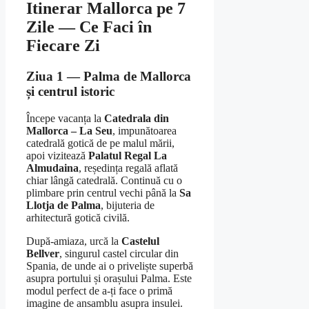
Itinerar Mallorca pe 7
Zile — Ce Faci în
Fiecare Zi
Ziua 1 — Palma de Mallorca
și centrul istoric
Începe vacanța la
Catedrala din
Mallorca – La Seu
, impunătoarea
catedrală gotică de pe malul mării,
apoi vizitează
Palatul Regal La
Almudaina
, reședința regală aflată
chiar lângă catedrală. Continuă cu o
plimbare prin centrul vechi până la
Sa
Llotja de Palma
, bijuteria de
arhitectură gotică civilă.
După-amiaza, urcă la
Castelul
Bellver
, singurul castel circular din
Spania, de unde ai o priveliște superbă
asupra portului și orașului Palma. Este
modul perfect de a-ți face o primă
imagine de ansamblu asupra insulei.