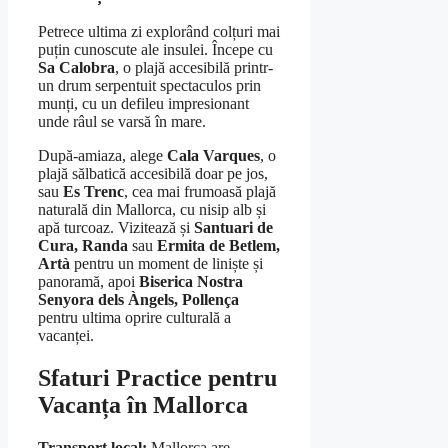
Petrece ultima zi explorând colțuri mai
puțin cunoscute ale insulei. Începe cu
Sa Calobra
, o plajă accesibilă printr-
un drum serpentuit spectaculos prin
munți, cu un defileu impresionant
unde râul se varsă în mare.
După-amiaza, alege
Cala Varques
, o
plajă sălbatică accesibilă doar pe jos,
sau
Es Trenc
, cea mai frumoasă plajă
naturală din Mallorca, cu nisip alb și
apă turcoaz. Vizitează și
Santuari de
Cura, Randa
sau
Ermita de Betlem,
Artà
pentru un moment de liniște și
panoramă, apoi
Biserica Nostra
Senyora dels Àngels, Pollença
pentru ultima oprire culturală a
vacanței.
Sfaturi Practice pentru
Vacanța în Mallorca
Transport local:
Mallorca are