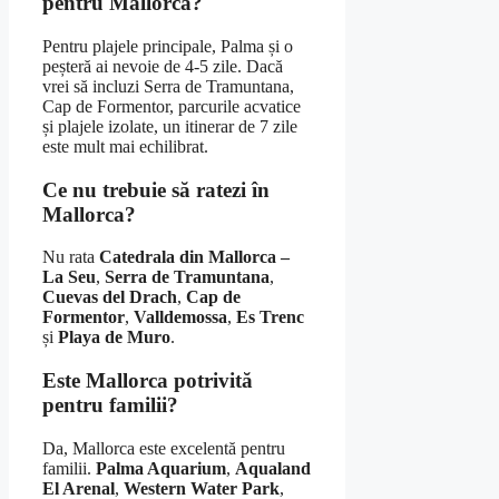
pentru Mallorca?
Pentru plajele principale, Palma și o
peșteră ai nevoie de 4-5 zile. Dacă
vrei să incluzi Serra de Tramuntana,
Cap de Formentor, parcurile acvatice
și plajele izolate, un itinerar de 7 zile
este mult mai echilibrat.
Ce nu trebuie să ratezi în
Mallorca?
Nu rata
Catedrala din Mallorca –
La Seu
,
Serra de Tramuntana
,
Cuevas del Drach
,
Cap de
Formentor
,
Valldemossa
,
Es Trenc
și
Playa de Muro
.
Este Mallorca potrivită
pentru familii?
Da, Mallorca este excelentă pentru
familii.
Palma Aquarium
,
Aqualand
El Arenal
,
Western Water Park
,