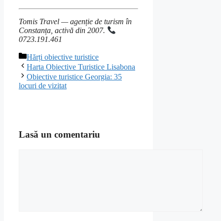
Tomis Travel — agenție de turism în
Constanța, activă din 2007.
0723.191.461
Categorii
Hărți obiective turistice
Harta Obiective Turistice Lisabona
Obiective turistice Georgia: 35
locuri de vizitat
Lasă un comentariu
Comentariu