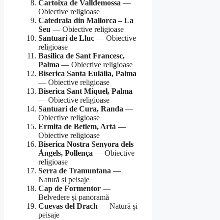
Cartoixa de Valldemossa
—
Obiective religioase
Catedrala din Mallorca – La
Seu
— Obiective religioase
Santuari de Lluc
— Obiective
religioase
Basilica de Sant Francesc,
Palma
— Obiective religioase
Biserica Santa Eulàlia, Palma
— Obiective religioase
Biserica Sant Miquel, Palma
— Obiective religioase
Santuari de Cura, Randa
—
Obiective religioase
Ermita de Betlem, Artà
—
Obiective religioase
Biserica Nostra Senyora dels
Àngels, Pollença
— Obiective
religioase
Serra de Tramuntana
—
Natură și peisaje
Cap de Formentor
—
Belvedere și panoramă
Cuevas del Drach
— Natură și
peisaje