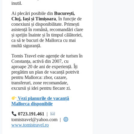
inutil.
Ai plecări posibile din
București,
Cluj, Iași și Timișoara
, în funcție de
conexiuni și disponibilitate. Primești
asistență în română, recomandări clare
și sprijin înainte și în timpul călătoriei,
ca să te bucuri de Mallorca cu mai
multă siguranță.
Tomis Travel este agenție de turism în
Constanța, activă din 2007, cu
aproape 20 de ani de experiență. Îți
pregătim un plan de vacanță potrivit
pentru Mallorca: zbor, cazare,
transferuri, zone recomandate,
excursii și idei pentru fiecare zi.
Vezi planurile de vacanță
Mallorca disponibile
0723.191.461
|
tomistravel@yahoo.com |
www.tomistravel.ro