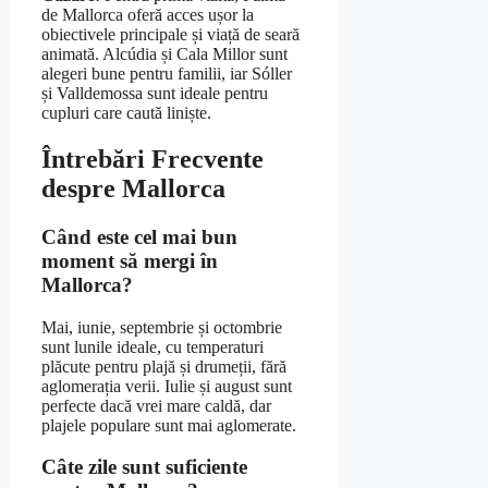
de Mallorca oferă acces ușor la
obiectivele principale și viață de seară
animată. Alcúdia și Cala Millor sunt
alegeri bune pentru familii, iar Sóller
și Valldemossa sunt ideale pentru
cupluri care caută liniște.
Întrebări Frecvente
despre Mallorca
Când este cel mai bun
moment să mergi în
Mallorca?
Mai, iunie, septembrie și octombrie
sunt lunile ideale, cu temperaturi
plăcute pentru plajă și drumeții, fără
aglomerația verii. Iulie și august sunt
perfecte dacă vrei mare caldă, dar
plajele populare sunt mai aglomerate.
Câte zile sunt suficiente