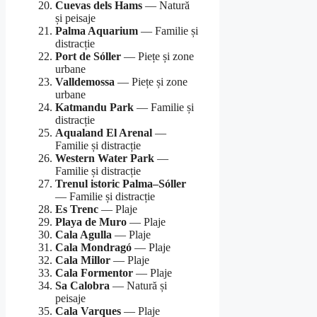
Cuevas dels Hams
— Natură
și peisaje
Palma Aquarium
— Familie și
distracție
Port de Sóller
— Piețe și zone
urbane
Valldemossa
— Piețe și zone
urbane
Katmandu Park
— Familie și
distracție
Aqualand El Arenal
—
Familie și distracție
Western Water Park
—
Familie și distracție
Trenul istoric Palma–Sóller
— Familie și distracție
Es Trenc
— Plaje
Playa de Muro
— Plaje
Cala Agulla
— Plaje
Cala Mondragó
— Plaje
Cala Millor
— Plaje
Cala Formentor
— Plaje
Sa Calobra
— Natură și
peisaje
Cala Varques
— Plaje