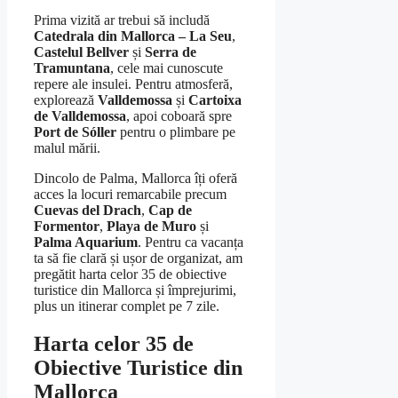
Prima vizită ar trebui să includă
Catedrala din Mallorca – La Seu
,
Castelul Bellver
și
Serra de
Tramuntana
, cele mai cunoscute
repere ale insulei. Pentru atmosferă,
explorează
Valldemossa
și
Cartoixa
de Valldemossa
, apoi coboară spre
Port de Sóller
pentru o plimbare pe
malul mării.
Dincolo de Palma, Mallorca îți oferă
acces la locuri remarcabile precum
Cuevas del Drach
,
Cap de
Formentor
,
Playa de Muro
și
Palma Aquarium
. Pentru ca vacanța
ta să fie clară și ușor de organizat, am
pregătit harta celor 35 de obiective
turistice din Mallorca și împrejurimi,
plus un itinerar complet pe 7 zile.
Harta celor 35 de
Obiective Turistice din
Mallorca