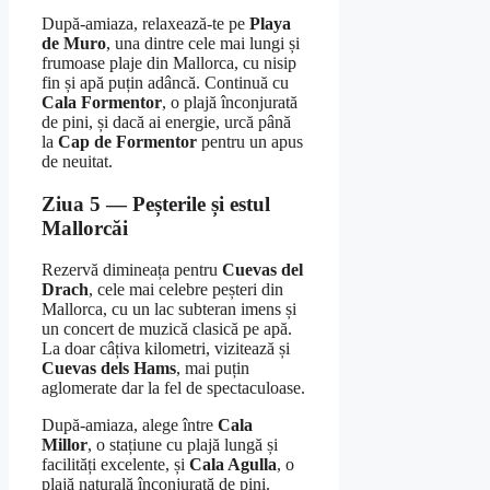
După-amiaza, relaxează-te pe
Playa
de Muro
, una dintre cele mai lungi și
frumoase plaje din Mallorca, cu nisip
fin și apă puțin adâncă. Continuă cu
Cala Formentor
, o plajă înconjurată
de pini, și dacă ai energie, urcă până
la
Cap de Formentor
pentru un apus
de neuitat.
Ziua 5 — Peșterile și estul
Mallorcăi
Rezervă dimineața pentru
Cuevas del
Drach
, cele mai celebre peșteri din
Mallorca, cu un lac subteran imens și
un concert de muzică clasică pe apă.
La doar câțiva kilometri, vizitează și
Cuevas dels Hams
, mai puțin
aglomerate dar la fel de spectaculoase.
După-amiaza, alege între
Cala
Millor
, o stațiune cu plajă lungă și
facilități excelente, și
Cala Agulla
, o
plajă naturală înconjurată de pini.