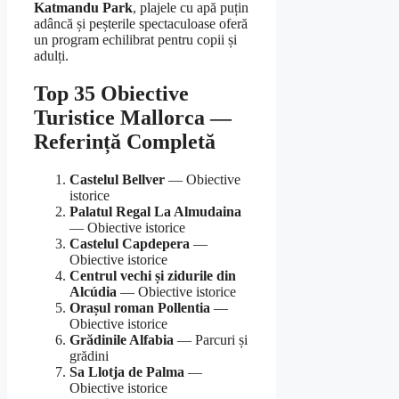
Katmandu Park
, plajele cu apă puțin
adâncă și peșterile spectaculoase oferă
un program echilibrat pentru copii și
adulți.
Top 35 Obiective
Turistice Mallorca —
Referință Completă
Castelul Bellver
— Obiective
istorice
Palatul Regal La Almudaina
— Obiective istorice
Castelul Capdepera
—
Obiective istorice
Centrul vechi și zidurile din
Alcúdia
— Obiective istorice
Orașul roman Pollentia
—
Obiective istorice
Grădinile Alfabia
— Parcuri și
grădini
Sa Llotja de Palma
—
Obiective istorice