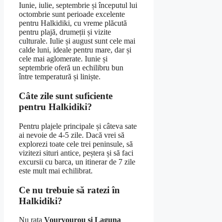
Iunie, iulie, septembrie și începutul lui
octombrie sunt perioade excelente
pentru Halkidiki, cu vreme plăcută
pentru plajă, drumeții și vizite
culturale. Iulie și august sunt cele mai
calde luni, ideale pentru mare, dar și
cele mai aglomerate. Iunie și
septembrie oferă un echilibru bun
între temperatură și liniște.
Câte zile sunt suficiente
pentru Halkidiki?
Pentru plajele principale și câteva sate
ai nevoie de 4-5 zile. Dacă vrei să
explorezi toate cele trei peninsule, să
vizitezi situri antice, peștera și să faci
excursii cu barca, un itinerar de 7 zile
este mult mai echilibrat.
Ce nu trebuie să ratezi în
Halkidiki?
Nu rata
Vourvourou și Laguna