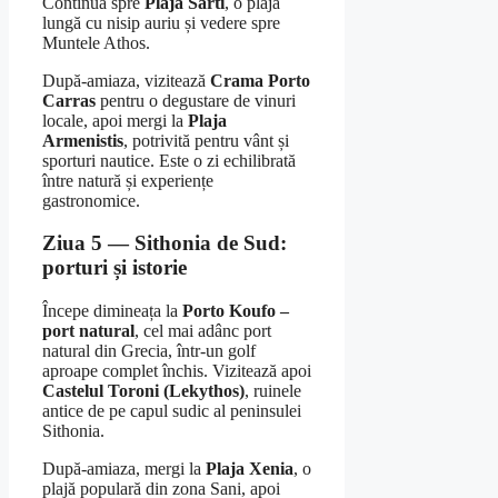
Continuă spre
Plaja Sarti
, o plajă
lungă cu nisip auriu și vedere spre
Muntele Athos.
După-amiaza, vizitează
Crama Porto
Carras
pentru o degustare de vinuri
locale, apoi mergi la
Plaja
Armenistis
, potrivită pentru vânt și
sporturi nautice. Este o zi echilibrată
între natură și experiențe
gastronomice.
Ziua 5 — Sithonia de Sud:
porturi și istorie
Începe dimineața la
Porto Koufo –
port natural
, cel mai adânc port
natural din Grecia, într-un golf
aproape complet închis. Vizitează apoi
Castelul Toroni (Lekythos)
, ruinele
antice de pe capul sudic al peninsulei
Sithonia.
După-amiaza, mergi la
Plaja Xenia
, o
plajă populară din zona Sani, apoi