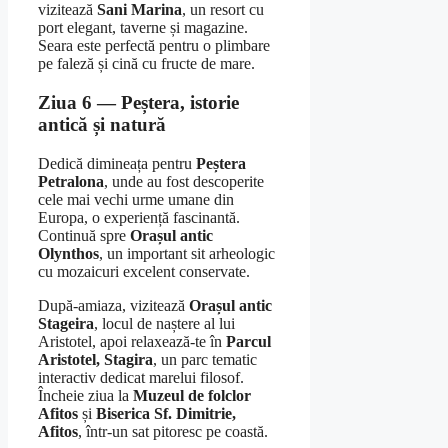
vizitează
Sani Marina
, un resort cu
port elegant, taverne și magazine.
Seara este perfectă pentru o plimbare
pe faleză și cină cu fructe de mare.
Ziua 6 — Peștera, istorie
antică și natură
Dedică dimineața pentru
Peștera
Petralona
, unde au fost descoperite
cele mai vechi urme umane din
Europa, o experiență fascinantă.
Continuă spre
Orașul antic
Olynthos
, un important sit arheologic
cu mozaicuri excelent conservate.
După-amiaza, vizitează
Orașul antic
Stageira
, locul de naștere al lui
Aristotel, apoi relaxează-te în
Parcul
Aristotel, Stagira
, un parc tematic
interactiv dedicat marelui filosof.
Încheie ziua la
Muzeul de folclor
Afitos
și
Biserica Sf. Dimitrie,
Afitos
, într-un sat pitoresc pe coastă.