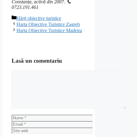
Constanța, activă din 2007. 📞
0723.191.461
Categorii
Hărți obiective turistice
Harta Obiective Turistice Zagreb
Harta Obiective Turistice Madeira
Lasă un comentariu
Comentariu
Nume
Email
Site
web