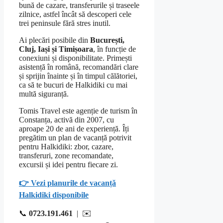
bună de cazare, transferurile și traseele
zilnice, astfel încât să descoperi cele
trei peninsule fără stres inutil.
Ai plecări posibile din
București,
Cluj, Iași și Timișoara
, în funcție de
conexiuni și disponibilitate. Primești
asistență în română, recomandări clare
și sprijin înainte și în timpul călătoriei,
ca să te bucuri de Halkidiki cu mai
multă siguranță.
Tomis Travel este agenție de turism în
Constanța, activă din 2007, cu
aproape 20 de ani de experiență. Îți
pregătim un plan de vacanță potrivit
pentru Halkidiki: zbor, cazare,
transferuri, zone recomandate,
excursii și idei pentru fiecare zi.
👉 Vezi planurile de vacanță
Halkidiki disponibile
📞
0723.191.461
| ✉️