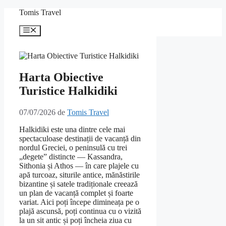
Sari
Tomis Travel
la
conținut
Meniu
Harta Obiective
Turistice Halkidiki
07/07/2026
de
Tomis Travel
Halkidiki este una dintre cele mai
spectaculoase destinații de vacanță din
nordul Greciei, o peninsulă cu trei
„degete” distincte — Kassandra,
Sithonia și Athos — în care plajele cu
apă turcoaz, siturile antice, mănăstirile
bizantine și satele tradiționale creează
un plan de vacanță complet și foarte
variat. Aici poți începe dimineața pe o
plajă ascunsă, poți continua cu o vizită
la un sit antic și poți încheia ziua cu