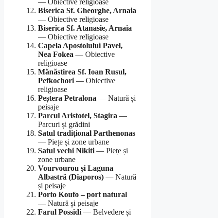
— Obiective religioase
Biserica Sf. Gheorghe, Arnaia
— Obiective religioase
Biserica Sf. Atanasie, Arnaia
— Obiective religioase
Capela Apostolului Pavel,
Nea Fokea
— Obiective
religioase
Mănăstirea Sf. Ioan Rusul,
Pefkochori
— Obiective
religioase
Peștera Petralona
— Natură și
peisaje
Parcul Aristotel, Stagira
—
Parcuri și grădini
Satul tradițional Parthenonas
— Piețe și zone urbane
Satul vechi Nikiti
— Piețe și
zone urbane
Vourvourou și Laguna
Albastră (Diaporos)
— Natură
și peisaje
Porto Koufo – port natural
— Natură și peisaje
Farul Possidi
— Belvedere și