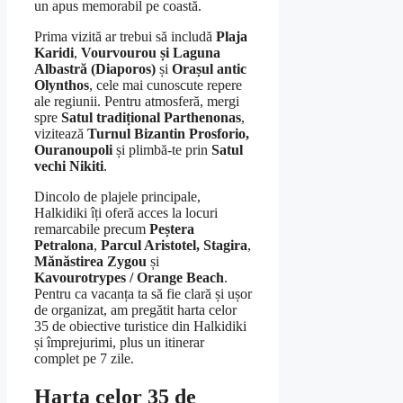
un apus memorabil pe coastă.
Prima vizită ar trebui să includă
Plaja
Karidi
,
Vourvourou și Laguna
Albastră (Diaporos)
și
Orașul antic
Olynthos
, cele mai cunoscute repere
ale regiunii. Pentru atmosferă, mergi
spre
Satul tradițional Parthenonas
,
vizitează
Turnul Bizantin Prosforio,
Ouranoupoli
și plimbă-te prin
Satul
vechi Nikiti
.
Dincolo de plajele principale,
Halkidiki îți oferă acces la locuri
remarcabile precum
Peștera
Petralona
,
Parcul Aristotel, Stagira
,
Mănăstirea Zygou
și
Kavourotrypes / Orange Beach
.
Pentru ca vacanța ta să fie clară și ușor
de organizat, am pregătit harta celor
35 de obiective turistice din Halkidiki
și împrejurimi, plus un itinerar
complet pe 7 zile.
Harta celor 35 de