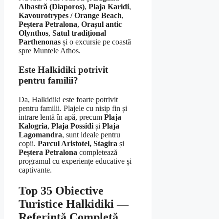
Albastră (Diaporos)
,
Plaja Karidi
,
Kavourotrypes / Orange Beach
,
Peștera Petralona
,
Orașul antic
Olynthos
,
Satul tradițional
Parthenonas
și o excursie pe coastă
spre Muntele Athos.
Este Halkidiki potrivit
pentru familii?
Da, Halkidiki este foarte potrivit
pentru familii. Plajele cu nisip fin și
intrare lentă în apă, precum
Plaja
Kalogria
,
Plaja Possidi
și
Plaja
Lagomandra
, sunt ideale pentru
copii.
Parcul Aristotel, Stagira
și
Peștera Petralona
completează
programul cu experiențe educative și
captivante.
Top 35 Obiective
Turistice Halkidiki —
Referință Completă