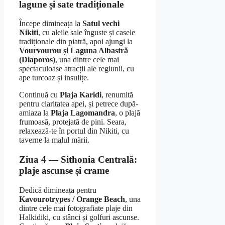
lagune și sate tradiționale
Începe dimineața la
Satul vechi
Nikiti
, cu aleile sale înguste și casele
tradiționale din piatră, apoi ajungi la
Vourvourou și Laguna Albastră
(Diaporos)
, una dintre cele mai
spectaculoase atracții ale regiunii, cu
ape turcoaz și insulițe.
Continuă cu
Plaja Karidi
, renumită
pentru claritatea apei, și petrece după-
amiaza la
Plaja Lagomandra
, o plajă
frumoasă, protejată de pini. Seara,
relaxează-te în portul din Nikiti, cu
taverne la malul mării.
Ziua 4 — Sithonia Centrală:
plaje ascunse și crame
Dedică dimineața pentru
Kavourotrypes / Orange Beach
, una
dintre cele mai fotografiate plaje din
Halkidiki, cu stânci și golfuri ascunse.