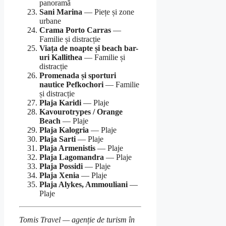
panoramă
Sani Marina
— Piețe și zone
urbane
Crama Porto Carras
—
Familie și distracție
Viața de noapte și beach bar-
uri Kallithea
— Familie și
distracție
Promenada și sporturi
nautice Pefkochori
— Familie
și distracție
Plaja Karidi
— Plaje
Kavourotrypes / Orange
Beach
— Plaje
Plaja Kalogria
— Plaje
Plaja Sarti
— Plaje
Plaja Armenistis
— Plaje
Plaja Lagomandra
— Plaje
Plaja Possidi
— Plaje
Plaja Xenia
— Plaje
Plaja Alykes, Ammouliani
—
Plaje
Tomis Travel — agenție de turism în