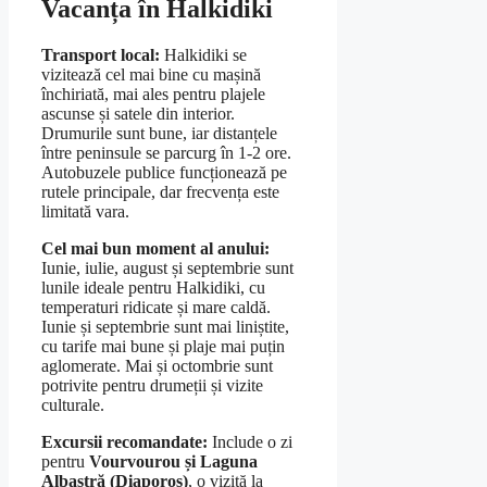
Vacanța în Halkidiki
Transport local:
Halkidiki se
vizitează cel mai bine cu mașină
închiriată, mai ales pentru plajele
ascunse și satele din interior.
Drumurile sunt bune, iar distanțele
între peninsule se parcurg în 1-2 ore.
Autobuzele publice funcționează pe
rutele principale, dar frecvența este
limitată vara.
Cel mai bun moment al anului:
Iunie, iulie, august și septembrie sunt
lunile ideale pentru Halkidiki, cu
temperaturi ridicate și mare caldă.
Iunie și septembrie sunt mai liniștite,
cu tarife mai bune și plaje mai puțin
aglomerate. Mai și octombrie sunt
potrivite pentru drumeții și vizite
culturale.
Excursii recomandate:
Include o zi
pentru
Vourvourou și Laguna
Albastră (Diaporos)
, o vizită la