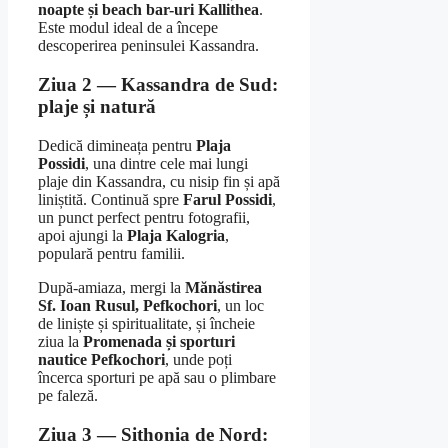
noapte și beach bar-uri Kallithea
.
Este modul ideal de a începe
descoperirea peninsulei Kassandra.
Ziua 2 — Kassandra de Sud:
plaje și natură
Dedică dimineața pentru
Plaja
Possidi
, una dintre cele mai lungi
plaje din Kassandra, cu nisip fin și apă
liniștită. Continuă spre
Farul Possidi
,
un punct perfect pentru fotografii,
apoi ajungi la
Plaja Kalogria
,
populară pentru familii.
După-amiaza, mergi la
Mănăstirea
Sf. Ioan Rusul, Pefkochori
, un loc
de liniște și spiritualitate, și încheie
ziua la
Promenada și sporturi
nautice Pefkochori
, unde poți
încerca sporturi pe apă sau o plimbare
pe faleză.
Ziua 3 — Sithonia de Nord: