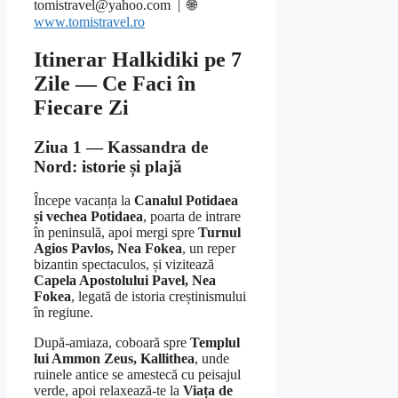
tomistravel@yahoo.com | 🌐
www.tomistravel.ro
Itinerar Halkidiki pe 7
Zile — Ce Faci în
Fiecare Zi
Ziua 1 — Kassandra de
Nord: istorie și plajă
Începe vacanța la
Canalul Potidaea
și vechea Potidaea
, poarta de intrare
în peninsulă, apoi mergi spre
Turnul
Agios Pavlos, Nea Fokea
, un reper
bizantin spectaculos, și vizitează
Capela Apostolului Pavel, Nea
Fokea
, legată de istoria creștinismului
în regiune.
După-amiaza, coboară spre
Templul
lui Ammon Zeus, Kallithea
, unde
ruinele antice se amestecă cu peisajul
verde, apoi relaxează-te la
Viața de