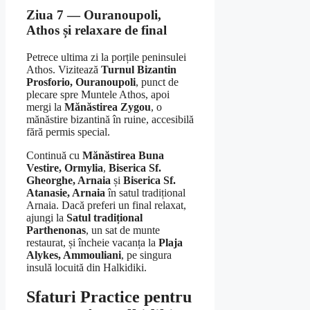
Ziua 7 — Ouranoupoli,
Athos și relaxare de final
Petrece ultima zi la porțile peninsulei
Athos. Vizitează
Turnul Bizantin
Prosforio, Ouranoupoli
, punct de
plecare spre Muntele Athos, apoi
mergi la
Mănăstirea Zygou
, o
mănăstire bizantină în ruine, accesibilă
fără permis special.
Continuă cu
Mănăstirea Buna
Vestire, Ormylia
,
Biserica Sf.
Gheorghe, Arnaia
și
Biserica Sf.
Atanasie, Arnaia
în satul tradițional
Arnaia. Dacă preferi un final relaxat,
ajungi la
Satul tradițional
Parthenonas
, un sat de munte
restaurat, și încheie vacanța la
Plaja
Alykes, Ammouliani
, pe singura
insulă locuită din Halkidiki.
Sfaturi Practice pentru