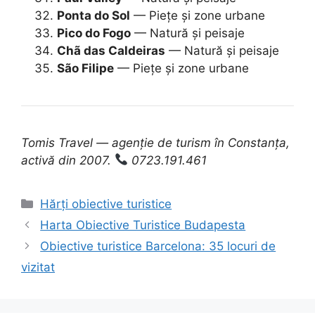
Ponta do Sol
— Piețe și zone urbane
Pico do Fogo
— Natură și peisaje
Chã das Caldeiras
— Natură și peisaje
São Filipe
— Piețe și zone urbane
Tomis Travel — agenție de turism în Constanța,
activă din 2007.
0723.191.461
Categorii
Hărți obiective turistice
Harta Obiective Turistice Budapesta
Obiective turistice Barcelona: 35 locuri de
vizitat