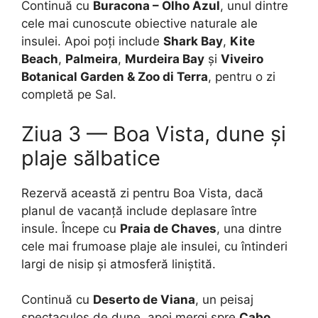
Continuă cu
Buracona – Olho Azul
, unul dintre
cele mai cunoscute obiective naturale ale
insulei. Apoi poți include
Shark Bay
,
Kite
Beach
,
Palmeira
,
Murdeira Bay
și
Viveiro
Botanical Garden & Zoo di Terra
, pentru o zi
completă pe Sal.
Ziua 3 — Boa Vista, dune și
plaje sălbatice
Rezervă această zi pentru Boa Vista, dacă
planul de vacanță include deplasare între
insule. Începe cu
Praia de Chaves
, una dintre
cele mai frumoase plaje ale insulei, cu întinderi
largi de nisip și atmosferă liniștită.
Continuă cu
Deserto de Viana
, un peisaj
spectaculos de dune, apoi mergi spre
Cabo