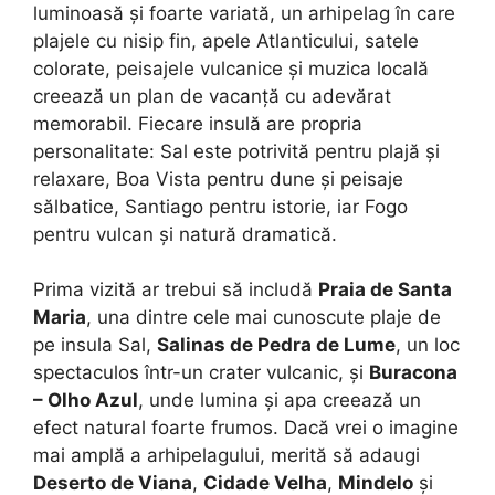
luminoasă și foarte variată, un arhipelag în care
plajele cu nisip fin, apele Atlanticului, satele
colorate, peisajele vulcanice și muzica locală
creează un plan de vacanță cu adevărat
memorabil. Fiecare insulă are propria
personalitate: Sal este potrivită pentru plajă și
relaxare, Boa Vista pentru dune și peisaje
sălbatice, Santiago pentru istorie, iar Fogo
pentru vulcan și natură dramatică.
Prima vizită ar trebui să includă
Praia de Santa
Maria
, una dintre cele mai cunoscute plaje de
pe insula Sal,
Salinas de Pedra de Lume
, un loc
spectaculos într-un crater vulcanic, și
Buracona
– Olho Azul
, unde lumina și apa creează un
efect natural foarte frumos. Dacă vrei o imagine
mai amplă a arhipelagului, merită să adaugi
Deserto de Viana
,
Cidade Velha
,
Mindelo
și