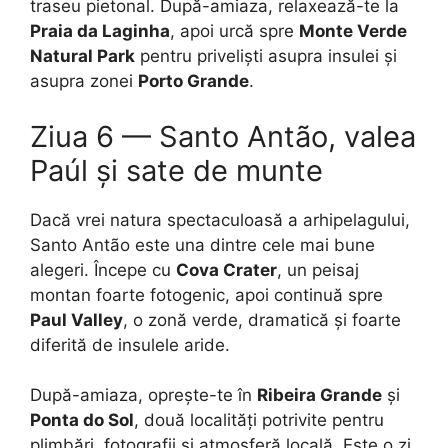
traseu pietonal. După-amiaza, relaxează-te la
Praia da Laginha
, apoi urcă spre
Monte Verde
Natural Park
pentru priveliști asupra insulei și
asupra zonei
Porto Grande
.
Ziua 6 — Santo Antão, valea
Paúl și sate de munte
Dacă vrei natura spectaculoasă a arhipelagului,
Santo Antão este una dintre cele mai bune
alegeri. Începe cu
Cova Crater
, un peisaj
montan foarte fotogenic, apoi continuă spre
Paul Valley
, o zonă verde, dramatică și foarte
diferită de insulele aride.
După-amiaza, oprește-te în
Ribeira Grande
și
Ponta do Sol
, două localități potrivite pentru
plimbări, fotografii și atmosferă locală. Este o zi