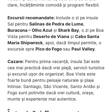
clare, încălțăminte comodă și program flexibil.
Excursii recomandate:
Include o zi pe insula
Sal pentru
Salinas de Pedra de Lume
,
Buracona – Olho Azul
și
Shark Bay
, o zi pe Boa
Vista pentru
Deserto de Viana
și
Cabo Santa
Maria Shipwreck
, apoi, dacă timpul permite, o
excursie spre
Pico do Fogo
sau
Paul Valley
.
Cazare:
Pentru prima vacanță, insula Sal este
cea mai practică dacă vrei plajă, servicii turistice
și excursii ușor de organizat. Boa Vista este
foarte bună pentru peisaje naturale și plaje
întinse. Santiago, São Vicente, Santo Antão și
Fogo sunt potrivite dacă vrei cultură, orașe,
munte și experiențe mai autentice.