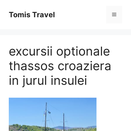
Sari
la
Tomis Travel
Meniu
conținut
excursii optionale
thassos croaziera
in jurul insulei