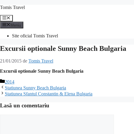
Sari
Tomis Travel
la
conținut
Meniu
Meniu
Site oficial Tomis Travel
Excursii optionale Sunny Beach Bulgaria
21/01/2015
de
Tomis Travel
Excursii optionale Sunny Beach Bulgaria
Categorii
2014
Statiunea Sunny Beach Bulgaria
Statiunea Sfantul Constantin & Elena Bulgaria
Lasă un comentariu
Comentariu