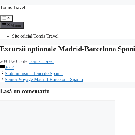
Sari
Tomis Travel
la
conținut
Meniu
Meniu
Site oficial Tomis Travel
Excursii optionale Madrid-Barcelona Span
20/01/2015
de
Tomis Travel
Categorii
2014
Statiuni insula Tenerife Spania
Senior Voyage Madrid-Barcelona Spania
Lasă un comentariu
Comentariu