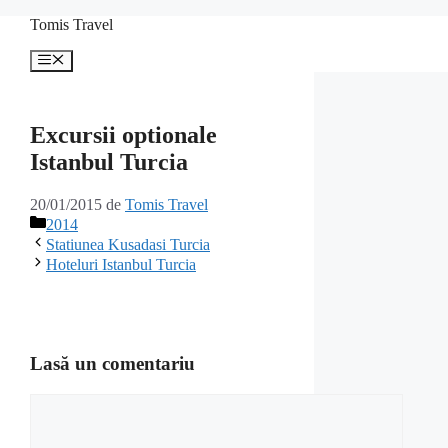
Sari
Tomis Travel
la
conținut
Meniu
Excursii optionale
Istanbul Turcia
20/01/2015
de
Tomis Travel
Categorii
2014
Statiunea Kusadasi Turcia
Hoteluri Istanbul Turcia
Lasă un comentariu
Comentariu