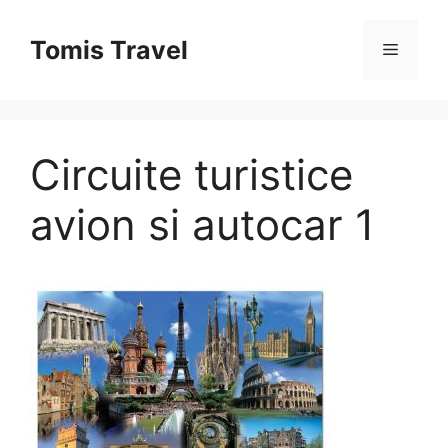
Sari
la
Tomis Travel
Meniu
conținut
Circuite turistice
avion si autocar 1