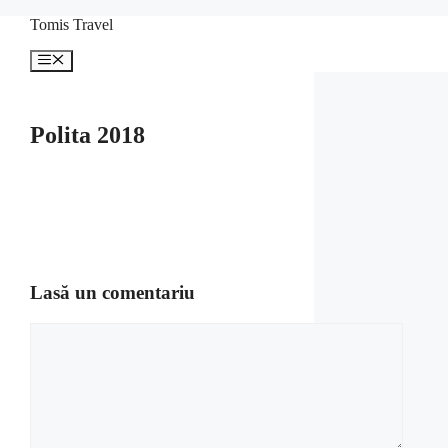
Sari
Tomis Travel
la
conținut
Meniu
Polita 2018
Lasă un comentariu
Comentariu